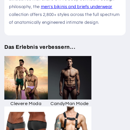
coverage area while minimizing side-body fabric
presence for a clean, uninterrupted visual line.
Style & Silhouette Integration 💰
C4M by CUT4MEN is intimate apparel for the man who
has moved beyond generic sizing conventions and
demands a garment engineered specifically for his
body's geometry. The bold dollar-sign print
communicates this with characteristic directness—a
brand uninterested in subtlety, committed to precision,
and confident in the man who chooses it. For the
broader range of premium bikini and brief underwear
silhouettes that share C4M's body-confident design
philosophy, the
men's bikinis and briefs underwear
collection offers 2,800+ styles across the full spectrum
of anatomically engineered intimate design.