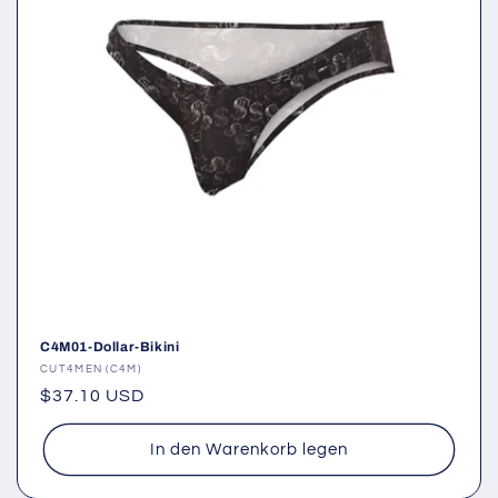
C4M01-Dollar-Bikini
Anbieter:
CUT4MEN (C4M)
Normaler
$37.10 USD
Preis