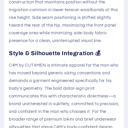
the high-contrast white print against the deep black
base throughout the garment's lifespan.
The C4M anatomical pouch construction embodies the
brand's core engineering philosophy—precision fit for
the male form, engineered without compromise. The
pouch is three-dimensionally shaped through a series
of curved seams that follow the male anatomy's
natural forward projection, creating a defined profile
that holds its geometry under all wearing conditions
without requiring padding or structural inserts. The
low-rise waistband sits at the hip's natural
prominence, anchored by a narrow elastic
construction that maintains position without the
migration common in lower-tension waistbands at this
rise height. Side seam positioning is shifted slightly
toward the rear of the hip, maximizing the front panel