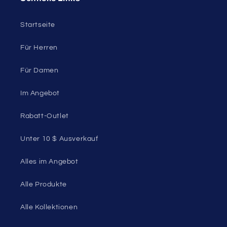
Entdecken Sie Ihren einzigartigen Stil. Kaufen Sie
Unterwäsche, Bademode, Dessous und mehr für
Männer und Frauen. Fühlen Sie sich selbstbewusst,
gestärkt und wohl in Ihrer Haut.
50 St Georges Tce, Suite 52C, Perth WA 6000,
Australien
1985 Del Amo Blvd, Suite G3897, Torrance, CA
90501, USA
Seductive Utopia APAC Offizieller Shop
Schnelle Links
Startseite
Für Herren