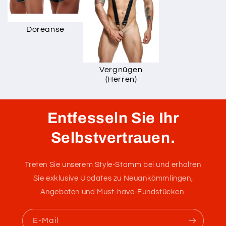
Das Erlebnis verbessern...
Clevere Moda
CandyMan Mode
Doreanse