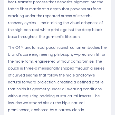
CUT4MEN ✂️
CUT4MEN's material engineering philosophy is
expressed in the brand name itself: every fabric
decision is made in direct service of the male
anatomical form, with no compromises toward generic
sizing conventions or gender-neutral construction
approaches. The bikini brief fabric in this collection is
a high-tenacity elastane-nylon blend specified for a
lateral stretch-to-recovery ratio that maintains pouch
geometry through the full range of daily motion
without progressive bagging over a wearing cycle. The
sublimation-printed dollar-sign pattern uses a digital
heat-transfer process that deposits pigment into the
fabric fiber matrix at a depth that prevents surface
cracking under the repeated stress of stretch-
recovery cycles—maintaining the visual crispness of