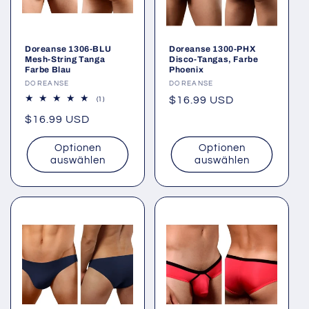
Doreanse 1306-BLU
Doreanse 1300-PHX
Mesh-String Tanga
Disco-Tangas, Farbe
Farbe Blau
Phoenix
Anbieter:
DOREANSE
Anbieter:
DOREANSE
Normaler
$16.99 USD
1
(1)
Bewertungen
Preis
Normaler
$16.99 USD
insgesamt
Preis
Optionen
Optionen
auswählen
auswählen