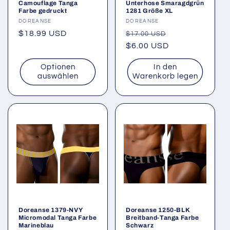
Camouflage Tanga
Unterhose Smaragdgrün
Farbe gedruckt
1281 Größe XL
Anbieter:
DOREANSE
Anbieter:
DOREANSE
Normaler
$18.99 USD
Normaler
Verkaufspreis
$17.00 USD
Preis
Preis
$6.00 USD
Optionen
In den
auswählen
Warenkorb legen
Doreanse 1379-NVY
Doreanse 1250-BLK
Micromodal Tanga Farbe
Breitband-Tanga Farbe
Marineblau
Schwarz