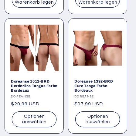
Warenkorb legen
Warenkorb legen
Doreanse 1012-BRD
Doreanse 1392-BRD
Borderline Tangas Farbe
Euro Tanga Farbe
Bordeaux
Bordeaux
Anbieter:
DOREANSE
Anbieter:
DOREANSE
Normaler
$20.99 USD
Normaler
$17.99 USD
Preis
Preis
Optionen
Optionen
auswählen
auswählen