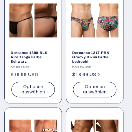
Doreanse 1390-BLK
Doreanse 1217-PRN
Aire Tanga Farbe
Groovy Bikini Farbe
Schwarz
bedruckt
Anbieter:
DOREANSE
Anbieter:
DOREANSE
Normaler
$19.99 USD
Normaler
$18.99 USD
Preis
Preis
Optionen
Optionen
auswählen
auswählen