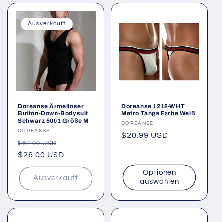
Ausverkauft
Doreanse Ärmelloser
Doreanse 1218-WHT
Button-Down-Bodysuit
Metro Tanga Farbe Weiß
Schwarz 5001 Größe M
Anbieter:
DOREANSE
Anbieter:
DOREANSE
Normaler
$20.99 USD
Normaler
Verkaufspreis
$62.00 USD
Preis
Preis
$26.00 USD
Optionen
Ausverkauft
auswählen