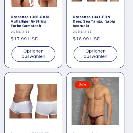
Doreanse 1326-CAM
Doreanse 1341-PRN
Auffälliger G-String
Deep Sea Tanga, farbig
Farbe Camotech
bedruckt
Anbieter:
DOREANSE
Anbieter:
DOREANSE
Normaler
$17.99 USD
Normaler
$18.99 USD
Preis
Preis
Optionen
Optionen
auswählen
auswählen
Sale