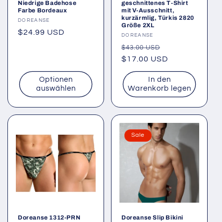
Niedrige Badehose
geschnittenes T-Shirt
Farbe Bordeaux
mit V-Ausschnitt,
kurzärmlig, Türkis 2820
Anbieter:
DOREANSE
Größe 2XL
Normaler
$24.99 USD
Anbieter:
DOREANSE
Preis
Normaler
Verkaufspreis
$43.00 USD
Preis
$17.00 USD
Optionen
In den
auswählen
Warenkorb legen
Sale
Doreanse 1312-PRN
Doreanse Slip Bikini