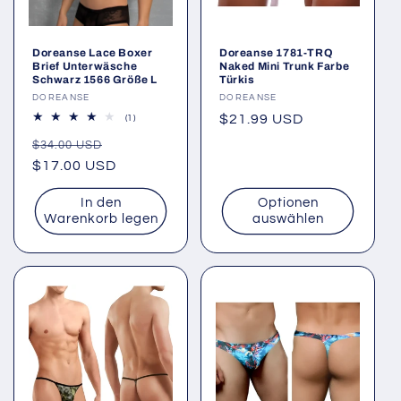
Doreanse Lace Boxer
Doreanse 1781-TRQ
Brief Unterwäsche
Naked Mini Trunk Farbe
Schwarz 1566 Größe L
Türkis
Anbieter:
DOREANSE
Anbieter:
DOREANSE
Normaler
$21.99 USD
1
(1)
Bewertungen
Preis
Normaler
Verkaufspreis
insgesamt
$34.00 USD
Preis
$17.00 USD
In den
Optionen
Warenkorb legen
auswählen