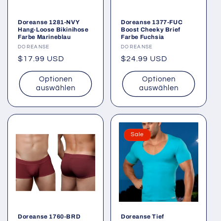
Doreanse 1281-NVY
Doreanse 1377-FUC
Hang-Loose Bikinihose
Boost Cheeky Brief
Farbe Marineblau
Farbe Fuchsia
Anbieter:
DOREANSE
Anbieter:
DOREANSE
Normaler
$17.99 USD
Normaler
$24.99 USD
Preis
Preis
Optionen
Optionen
auswählen
auswählen
Sale
Doreanse 1760-BRD
Doreanse Tief