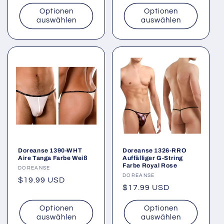
Preis
Preis
Optionen
Optionen
auswählen
auswählen
Doreanse 1390-WHT
Doreanse 1326-RRO
Aire Tanga Farbe Weiß
Auffälliger G-String
Farbe Royal Rose
Anbieter:
DOREANSE
Anbieter:
DOREANSE
Normaler
$19.99 USD
Normaler
$17.99 USD
Preis
Preis
Optionen
Optionen
auswählen
auswählen