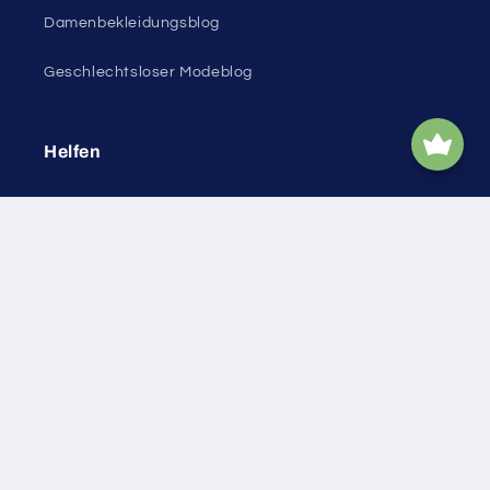
Damenbekleidungsblog
Geschlechtsloser Modeblog
Helfen
Warenkorb
Verfolgen Sie Ihre Bestellung
Über uns
Geburtstagsclub
Partnerprogramm
Kontaktieren Sie uns