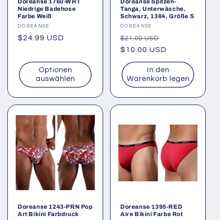
Doreanse 1760-WHT
Doreanse Spitzen-
Niedrige Badehose
Tanga, Unterwäsche,
Farbe Weiß
Schwarz, 1384, Größe S
Anbieter:
DOREANSE
Anbieter:
DOREANSE
Normaler
$24.99 USD
Normaler
Verkaufspreis
$21.00 USD
Preis
Preis
$10.00 USD
Optionen
In den
auswählen
Warenkorb legen
Doreanse 1243-PRN Pop
Doreanse 1395-RED
Art Bikini Farbdruck
Aire Bikini Farbe Rot