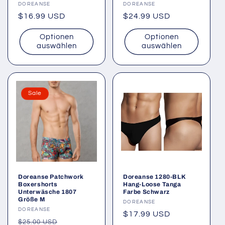
Anbieter:
DOREANSE
Anbieter:
DOREANSE
Normaler
$16.99 USD
Normaler
$24.99 USD
Preis
Preis
Optionen
Optionen
auswählen
auswählen
Sale
Doreanse Patchwork
Doreanse 1280-BLK
Boxershorts
Hang-Loose Tanga
Unterwäsche 1807
Farbe Schwarz
Größe M
Anbieter:
DOREANSE
Anbieter:
DOREANSE
Normaler
$17.99 USD
Normaler
Verkaufspreis
$25.00 USD