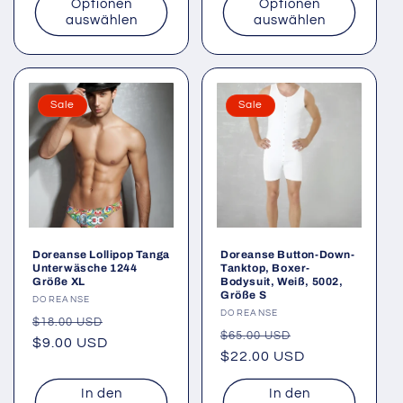
Optionen
Optionen
auswählen
auswählen
Sale
Sale
Doreanse Lollipop Tanga
Doreanse Button-Down-
Unterwäsche 1244
Tanktop, Boxer-
Größe XL
Bodysuit, Weiß, 5002,
Größe S
Anbieter:
DOREANSE
Anbieter:
DOREANSE
Normaler
Verkaufspreis
$18.00 USD
Normaler
Verkaufspreis
$65.00 USD
Preis
$9.00 USD
Preis
$22.00 USD
In den
In den