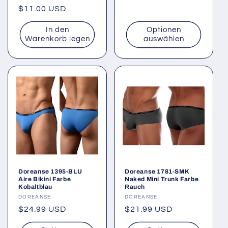
Preis
Preis
$11.00 USD
In den
Optionen
Warenkorb legen
auswählen
Doreanse 1395-BLU
Doreanse 1781-SMK
Aire Bikini Farbe
Naked Mini Trunk Farbe
Kobaltblau
Rauch
Anbieter:
DOREANSE
Anbieter:
DOREANSE
Normaler
$24.99 USD
Normaler
$21.99 USD
Preis
Preis