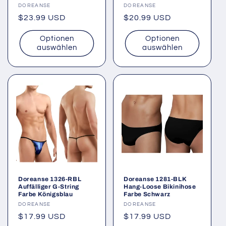
Anbieter:
DOREANSE
Anbieter:
DOREANSE
Normaler
$23.99 USD
Normaler
$20.99 USD
Preis
Preis
Optionen
Optionen
auswählen
auswählen
Doreanse 1326-RBL
Doreanse 1281-BLK
Auffälliger G-String
Hang-Loose Bikinihose
Farbe Königsblau
Farbe Schwarz
Anbieter:
DOREANSE
Anbieter:
DOREANSE
Normaler
$17.99 USD
Normaler
$17.99 USD