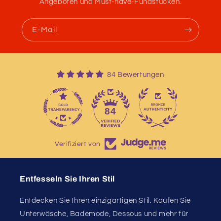
Angeboten und Must-have-Fundstücken.
E-Mail
84 Bewertungen
13
84
Verifiziert von
Entfesseln Sie Ihren Stil
Entdecken Sie Ihren einzigartigen Stil. Kaufen Sie
Unterwäsche, Bademode, Dessous und mehr für