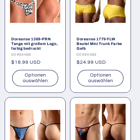
Doreanse 1369-PRN
Doreanse 1779-YLW
Tanga mit großem Logo,
Beutel Mini Trunk Farbe
farbig bedruckt
Gelb
Anbieter:
DOREANSE
Anbieter:
DOREANSE
Normaler
$18.99 USD
Normaler
$24.99 USD
Preis
Preis
Optionen
Optionen
auswählen
auswählen