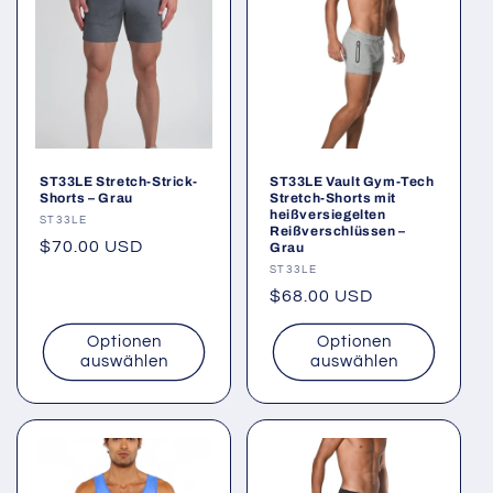
ST33LE Stretch-Strick-
ST33LE Vault Gym-Tech
Shorts – Grau
Stretch-Shorts mit
heißversiegelten
Anbieter:
ST33LE
Reißverschlüssen –
Normaler
$70.00 USD
Grau
Preis
Anbieter:
ST33LE
Normaler
$68.00 USD
Preis
Optionen
Optionen
auswählen
auswählen