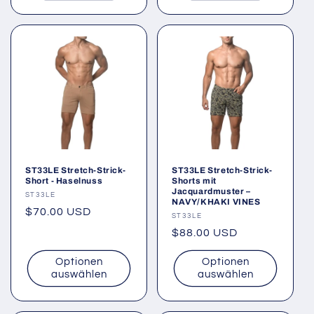
ST33LE Stretch-Strick-
ST33LE Stretch-Strick-
Short - Haselnuss
Shorts mit
Jacquardmuster –
Anbieter:
ST33LE
NAVY/KHAKI VINES
Normaler
$70.00 USD
Anbieter:
ST33LE
Preis
Normaler
$88.00 USD
Preis
Optionen
Optionen
auswählen
auswählen