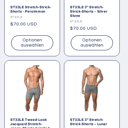
ST33LE Stretch-Strick-
ST33LE 3" Stretch-
Shorts - Persimmon
Strick-Shorts – Silver
Stone
Anbieter:
ST33LE
Anbieter:
ST33LE
Normaler
$70.00 USD
Normaler
$70.00 USD
Preis
Preis
Optionen
Optionen
auswählen
auswählen
ST33LE Tweed-Look
ST33LE 3" Stretch-
Jacquard Stretch-
Strick-Shorts – Lunar