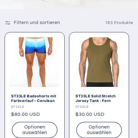
Filtern und sortieren
183 Produkte
ST33LE Badeshorts mit
ST33LE Solid Stretch
Farbverlauf – Cerulean
Jersey Tank - Fern
Anbieter:
ST33LE
Anbieter:
ST33LE
Normaler
$80.00 USD
Normaler
$30.00 USD
Preis
Preis
Optionen
Optionen
auswählen
auswählen