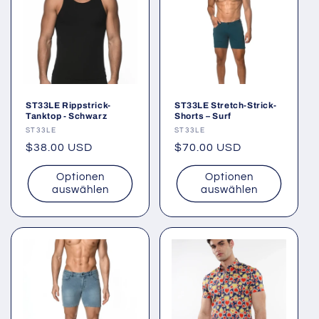
ST33LE Rippstrick-
ST33LE Stretch-Strick-
Tanktop - Schwarz
Shorts – Surf
Anbieter:
ST33LE
Anbieter:
ST33LE
Normaler
$38.00 USD
Normaler
$70.00 USD
Preis
Preis
Optionen
Optionen
auswählen
auswählen