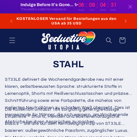
Direkt
:
:
:
Indulge Before It's Gone... ✨
06
08
04
30
zum
This week's collection expires in:
Days
Hrs
Mins
Secs
Inhalt
s den
(Oder internationale Bestellungen im Wert von 70–
100 USD+)
Warenkorb
STAHL
ST33LE definiert die Wochenendgarderobe neu mit einer
klaren, selbstbewussten Sprache: strukturierte Stoffe in
Leinenoptik, Shorts mit Reißverschlusstaschen und präziser
Schnittführung sowie eine Farbpalette, die mühelos von
melierten Neutraltönen zu scharfem Weiß übergeht. Dies ist
Die Kollektion umfasst 184 sorgfältig gefertigte lässige
Herrenmode für Männer, die sich weigern, am Wochenende
Einzelteile – Shorts, Hemden und wochenendtaugliche
Abstriche bei ihren Ansprüchen zu machen.
Basics – die alle auf dem Kerndesignprinzip von ST33LE
basieren: außergewöhnliche Passform, zugänglicher Luxus.