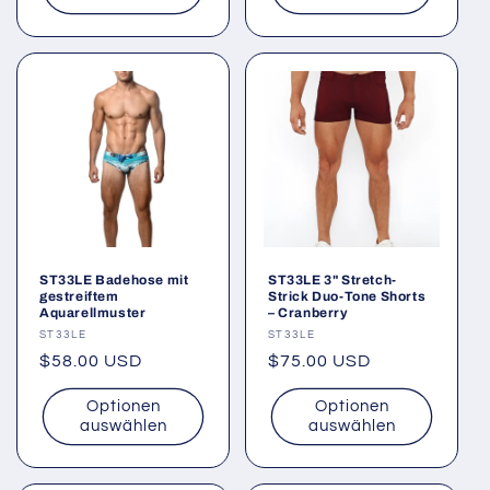
ST33LE Badehose mit
ST33LE 3" Stretch-
gestreiftem
Strick Duo-Tone Shorts
Aquarellmuster
– Cranberry
Anbieter:
ST33LE
Anbieter:
ST33LE
Normaler
$58.00 USD
Normaler
$75.00 USD
Preis
Preis
Optionen
Optionen
auswählen
auswählen