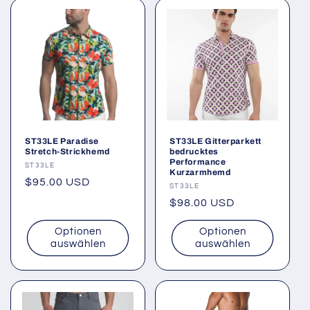
ST33LE Paradise
ST33LE Gitterparkett
Stretch-Strickhemd
bedrucktes
Performance
Anbieter:
ST33LE
Kurzarmhemd
Normaler
$95.00 USD
Anbieter:
ST33LE
Preis
Normaler
$98.00 USD
Preis
Optionen
Optionen
auswählen
auswählen