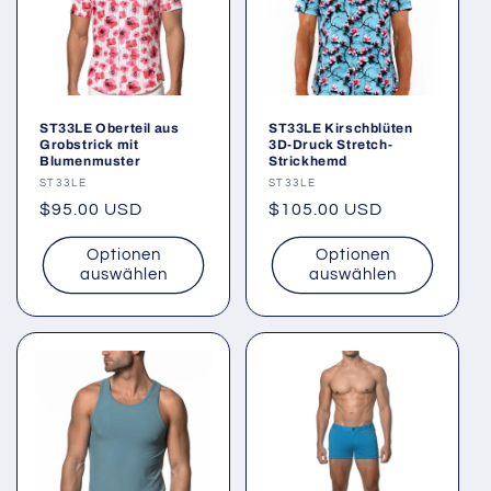
ST33LE Oberteil aus
ST33LE Kirschblüten
Grobstrick mit
3D-Druck Stretch-
Blumenmuster
Strickhemd
Anbieter:
ST33LE
Anbieter:
ST33LE
Normaler
$95.00 USD
Normaler
$105.00 USD
Preis
Preis
Optionen
Optionen
auswählen
auswählen