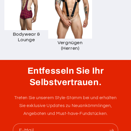
Bodywear &
Lounge
Vergnügen
(Herren)
Entfesseln Sie Ihr
Selbstvertrauen.
Treten Sie unserem Style-Stamm bei und erhalten
Sie exklusive Updates zu Neuankömmlingen,
Angeboten und Must-have-Fundstücken.
E-Mail