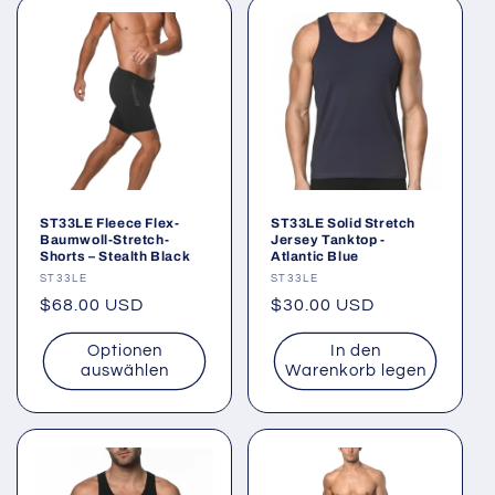
ST33LE Fleece Flex-
ST33LE Solid Stretch
Baumwoll-Stretch-
Jersey Tanktop -
Shorts – Stealth Black
Atlantic Blue
Anbieter:
ST33LE
Anbieter:
ST33LE
Normaler
$68.00 USD
Normaler
$30.00 USD
Preis
Preis
Optionen
In den
auswählen
Warenkorb legen