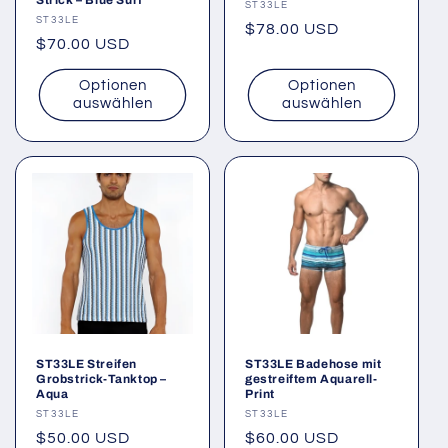
Strick – Blue Surf
Anbieter:
ST33LE
Anbieter:
ST33LE
Normaler
$78.00 USD
Normaler
$70.00 USD
Preis
Preis
Optionen
Optionen
auswählen
auswählen
ST33LE Streifen
ST33LE Badehose mit
Grobstrick-Tanktop –
gestreiftem Aquarell-
Aqua
Print
Anbieter:
ST33LE
Anbieter:
ST33LE
Normaler
$50.00 USD
Normaler
$60.00 USD