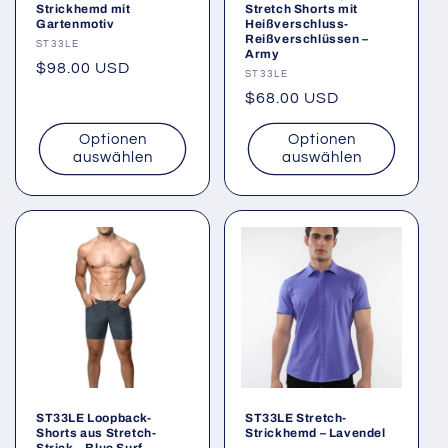
Strickhemd mit
Stretch Shorts mit
Gartenmotiv
Heißverschluss-
Reißverschlüssen –
Anbieter:
ST33LE
Army
Normaler
$98.00 USD
Anbieter:
ST33LE
Preis
Normaler
$68.00 USD
Preis
Optionen
Optionen
auswählen
auswählen
ST33LE Loopback-
ST33LE Stretch-
Shorts aus Stretch-
Strickhemd – Lavendel