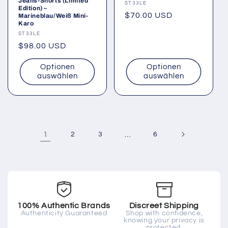
Jeans-Shorts (Limited
Anbieter:
ST33LE
Edition) –
Normaler
$70.00 USD
Marineblau/Weiß Mini-
Karo
Preis
Anbieter:
ST33LE
Normaler
$98.00 USD
Preis
Optionen
Optionen
auswählen
auswählen
1
2
3
…
6
100% Authentic Brands
Discreet Shipping
Authenticity Guaranteed
Shop with confidence,
knowing your privacy is
protected.