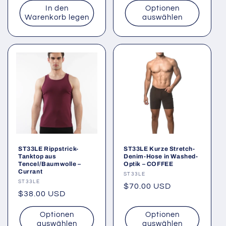
In den
Optionen
Warenkorb legen
auswählen
ST33LE Rippstrick-
ST33LE Kurze Stretch-
Tanktop aus
Denim-Hose in Washed-
Tencel/Baumwolle –
Optik – COFFEE
Currant
Anbieter:
ST33LE
Anbieter:
ST33LE
Normaler
$70.00 USD
Normaler
$38.00 USD
Preis
Preis
Optionen
Optionen
auswählen
auswählen