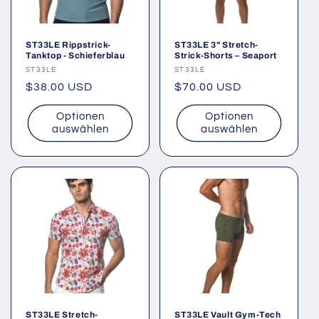
ST33LE Rippstrick-
ST33LE 3" Stretch-
Tanktop - Schieferblau
Strick-Shorts – Seaport
Anbieter:
ST33LE
Anbieter:
ST33LE
Normaler
$38.00 USD
Normaler
$70.00 USD
Preis
Preis
Optionen
Optionen
auswählen
auswählen
ST33LE Stretch-
ST33LE Vault Gym-Tech