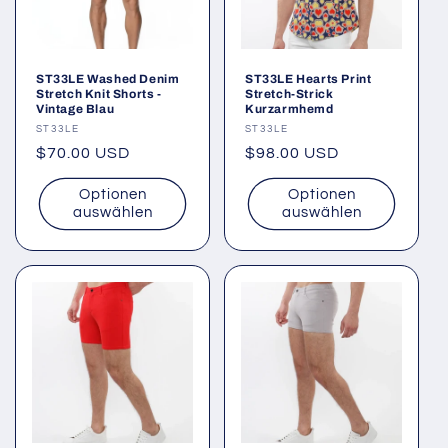
ST33LE Washed Denim
ST33LE Hearts Print
Stretch Knit Shorts -
Stretch-Strick
Vintage Blau
Kurzarmhemd
Anbieter:
ST33LE
Anbieter:
ST33LE
Normaler
$70.00 USD
Normaler
$98.00 USD
Preis
Preis
Optionen
Optionen
auswählen
auswählen