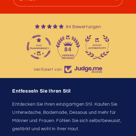
84 Bewertungen
13
84
Verifiziert von
Entfesseln Sie Ihren Stil
Entdecken Sie Ihren einzigartigen Stil. Kaufen Sie
Unterwäsche, Bademode, Dessous und mehr für
Männer und Frauen. Fühlen Sie sich selbstbewusst,
gestärkt und wohl in Ihrer Haut.