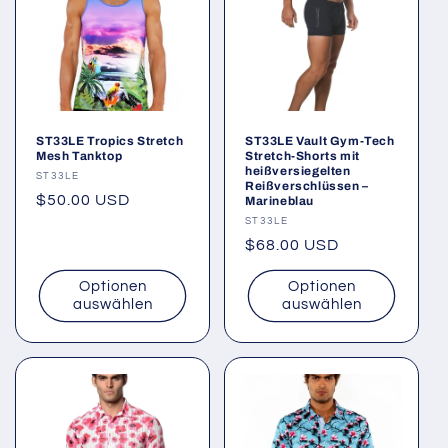
ST33LE Tropics Stretch
ST33LE Vault Gym-Tech
Mesh Tanktop
Stretch-Shorts mit
heißversiegelten
Anbieter:
ST33LE
Reißverschlüssen –
Normaler
$50.00 USD
Marineblau
Preis
Anbieter:
ST33LE
Normaler
$68.00 USD
Preis
Optionen
Optionen
auswählen
auswählen