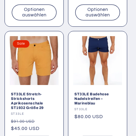
Preis
Preis
Optionen
Optionen
auswählen
auswählen
Sale
ST33LE Stretch-
ST33LE Badehose
Strickshorts
Nadelstreifen –
Aprikosenschale
Marineblau
ST1932 Größe 29
Anbieter:
ST33LE
Anbieter:
ST33LE
Normaler
$80.00 USD
Normaler
Verkaufspreis
$91.00 USD
Preis
Preis
$45.00 USD