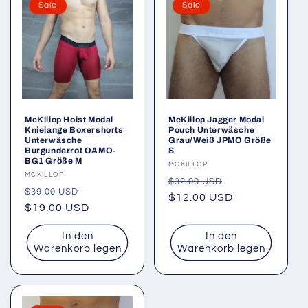
Sale
Sale
McKillop Hoist Modal
McKillop Jagger Modal
Knielange Boxershorts
Pouch Unterwäsche
Unterwäsche
Grau/Weiß JPMO Größe
Burgunderrot OAMO-
S
BG1 Größe M
Anbieter:
MCKILLOP
Anbieter:
MCKILLOP
Normaler
Verkaufspreis
$32.00 USD
Normaler
Verkaufspreis
$39.00 USD
Preis
$12.00 USD
Preis
$19.00 USD
In den
In den
Warenkorb legen
Warenkorb legen