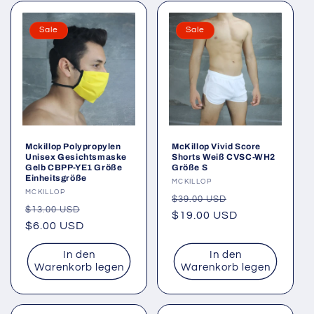
Sale
Sale
Mckillop Polypropylen
McKillop Vivid Score
Unisex Gesichtsmaske
Shorts Weiß CVSC-WH2
Gelb CBPP-YE1 Größe
Größe S
Einheitsgröße
Anbieter:
MCKILLOP
Anbieter:
MCKILLOP
Normaler
Verkaufspreis
$39.00 USD
Normaler
Verkaufspreis
$13.00 USD
Preis
$19.00 USD
Preis
$6.00 USD
In den
In den
Warenkorb legen
Warenkorb legen