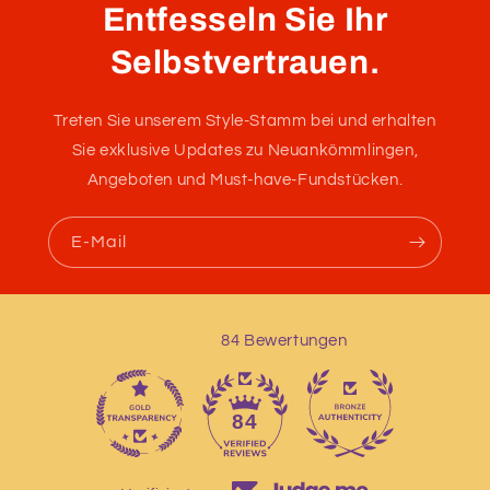
Entfesseln Sie Ihr
Selbstvertrauen.
Treten Sie unserem Style-Stamm bei und erhalten
Sie exklusive Updates zu Neuankömmlingen,
Angeboten und Must-have-Fundstücken.
E-Mail
84 Bewertungen
13
84