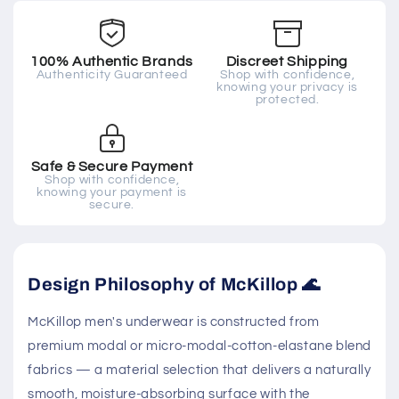
100% Authentic Brands
Discreet Shipping
Authenticity Guaranteed
Shop with confidence,
knowing your privacy is
protected.
Safe & Secure Payment
Shop with confidence,
knowing your payment is
secure.
Design Philosophy of McKillop 🌊
McKillop men's underwear is constructed from
premium modal or micro-modal-cotton-elastane blend
fabrics — a material selection that delivers a naturally
smooth, moisture-absorbing surface with the