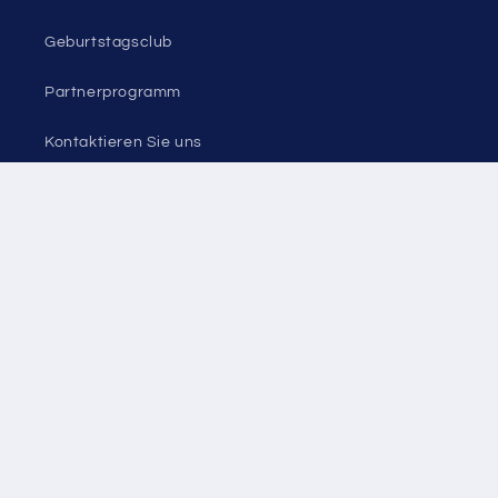
Geburtstagsclub
Partnerprogramm
Kontaktieren Sie uns
Sitemap
Facebook
Instagram
YouTube
TikTok
X
Pinterest
Snapchat
Tumblr
(Twitter)