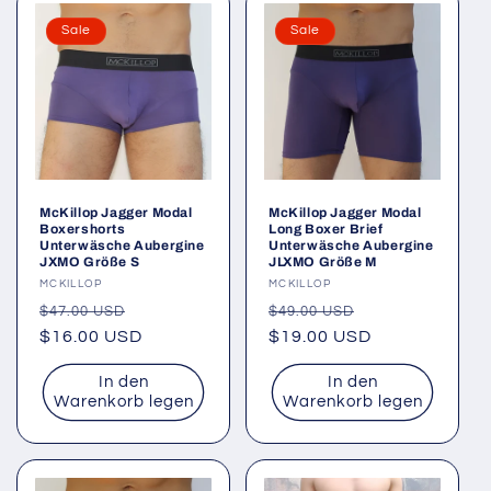
Sale
Sale
McKillop Jagger Modal
McKillop Jagger Modal
Boxershorts
Long Boxer Brief
Unterwäsche Aubergine
Unterwäsche Aubergine
JXMO Größe S
JLXMO Größe M
Anbieter:
MCKILLOP
Anbieter:
MCKILLOP
Normaler
Verkaufspreis
Normaler
Verkaufspreis
$47.00 USD
$49.00 USD
Preis
$16.00 USD
Preis
$19.00 USD
In den
In den
Warenkorb legen
Warenkorb legen