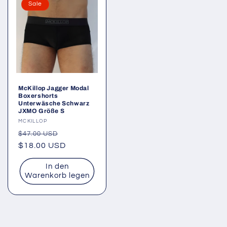
Sale
McKillop Jagger Modal
Boxershorts
Unterwäsche Schwarz
JXMO Größe S
Anbieter:
MCKILLOP
Normaler
Verkaufspreis
$47.00 USD
Preis
$18.00 USD
In den
Warenkorb legen