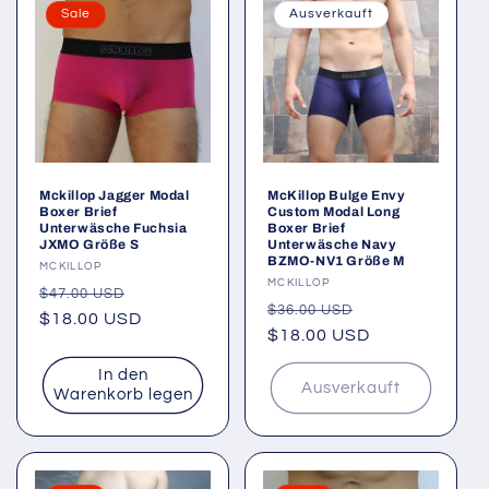
Sale
Ausverkauft
Mckillop Jagger Modal
McKillop Bulge Envy
Boxer Brief
Custom Modal Long
Unterwäsche Fuchsia
Boxer Brief
JXMO Größe S
Unterwäsche Navy
BZMO-NV1 Größe M
Anbieter:
MCKILLOP
Anbieter:
MCKILLOP
Normaler
Verkaufspreis
$47.00 USD
Normaler
Verkaufspreis
$36.00 USD
Preis
$18.00 USD
Preis
$18.00 USD
In den
Ausverkauft
Warenkorb legen