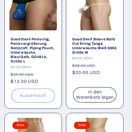
Good Devil Penisring,
Good Devil Sleeve Ballz
Penisvergrößerung,
Out String Tanga
Netzstoff, Piping Pouch,
Unterwäsche Weiß 8868
Unterwäsche,
Größe M
Blau/Gelb, GD4814,
Anbieter:
GOOD DEVIL
Größe L
Normaler
Verkaufspreis
$48.00 USD
Anbieter:
GOOD DEVIL
Preis
$20.00 USD
Normaler
Verkaufspreis
$25.00 USD
Preis
$12.00 USD
In den
Ausverkauft
Warenkorb legen
Sale
Sale