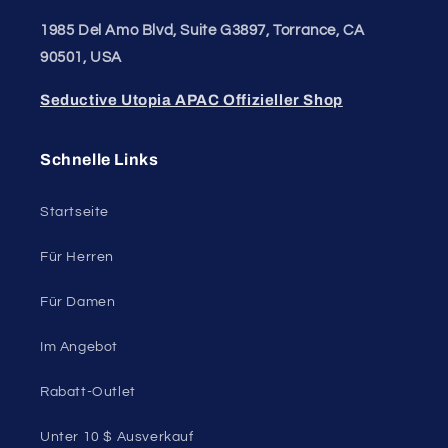
Männer und Frauen. Fühlen Sie sich selbstbewusst,
gestärkt und wohl in Ihrer Haut.
50 St Georges Tce, Suite 52C, Perth WA 6000,
Australien
1985 Del Amo Blvd, Suite G3897, Torrance, CA
90501, USA
Seductive Utopia APAC Offizieller Shop
Schnelle Links
Startseite
Für Herren
Für Damen