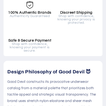
100% Authentic Brands
Discreet Shipping
Authenticity Guaranteed
Shop with confidence,
knowing your privacy is
protected.
Safe & Secure Payment
Shop with confidence,
knowing your payment is
secure.
Design Philosophy of Good Devil 😈
Good Devil constructs its provocative underwear
catalog from a material palette that prioritizes both
tactile appeal and strategic visual transparency. The
brand uses stretch nylon-elastane and sheer mesh