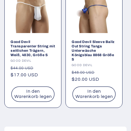
Good Devil
Good Devil Sleeve Ballz
Transparenter String mit
Out String Tanga
seitlichen Trägern,
Unterwäsche
Weiß, 4830, Größe S
Königsblau 8868 Größe
S
Anbieter:
GOOD DEVIL
Anbieter:
GOOD DEVIL
Normaler
Verkaufspreis
$44.00 USD
Normaler
Verkaufspreis
$48.00 USD
Preis
$17.00 USD
Preis
$20.00 USD
In den
In den
Warenkorb legen
Warenkorb legen