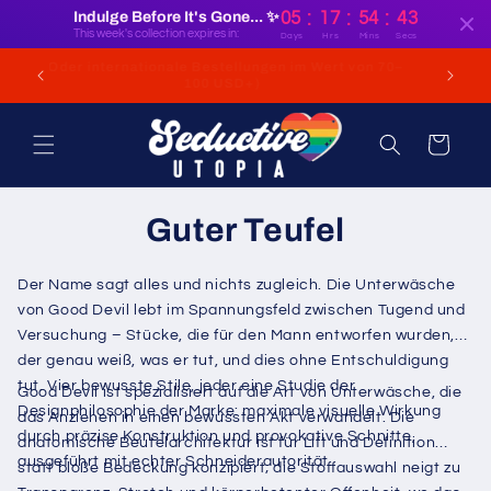
Direkt
:
:
:
Indulge Before It's Gone... ✨
05
17
54
41
zum
This week's collection expires in:
Days
Hrs
Mins
Secs
Inhalt
KOSTENLOSER Versand für Bestellungen aus den
(Oder i
USA ab 35 USD
Warenkorb
Guter Teufel
Der Name sagt alles und nichts zugleich. Die Unterwäsche
von Good Devil lebt im Spannungsfeld zwischen Tugend und
Versuchung – Stücke, die für den Mann entworfen wurden,
der genau weiß, was er tut, und dies ohne Entschuldigung
tut. Vier bewusste Stile, jeder eine Studie der
Good Devil ist spezialisiert auf die Art von Unterwäsche, die
Designphilosophie der Marke: maximale visuelle Wirkung
das Anziehen in einen bewussten Akt verwandelt. Die
durch präzise Konstruktion und provokative Schnitte,
anatomische Beutelarchitektur ist für Lift und Definition
ausgeführt mit echter Schneiderautorität.
statt bloße Bedeckung konzipiert; die Stoffauswahl neigt zu