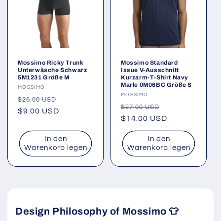
Mossimo Ricky Trunk
Mossimo Standard
Unterwäsche Schwarz
Issue V-Ausschnitt
5M1231 Größe M
Kurzarm-T-Shirt Navy
Marle 0M06BC Größe S
Anbieter:
MOSSIMO
Anbieter:
MOSSIMO
Normaler
Verkaufspreis
$26.00 USD
Normaler
Verkaufspreis
$27.00 USD
Preis
$9.00 USD
Preis
$14.00 USD
In den
In den
Warenkorb legen
Warenkorb legen
Design Philosophy of Mossimo 👕