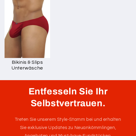
Bikinis & Slips
Unterwäsche
Entfesseln Sie Ihr
Selbstvertrauen.
Treten Sie unserem Style-Stamm bei und erhalten
Sie exklusive Updates zu Neuankömmlingen,
Angeboten und Must-have-Fundstücken.