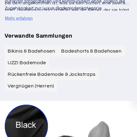
autoritär fotografieren und kommuniziert ohne Zögern die
bei dem angekommen ist, was sie sein sollten: eine zweite
Zugehörigkeit zur Luxus-Bademodenkategorie.
Haut, die genauso hart arbeitet wie der Körper, der sie trägt.
Mehr erfahren
Verwandte Sammlungen
Bikinis & Badehosen
Badeshorts & Badehosen
UZZI Bademode
Rückenfreie Bademode & Jockstraps
Vergnügen (Herren)