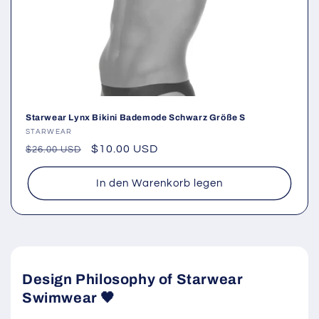
Starwear Lynx Bikini Bademode Schwarz Größe S
Anbieter:
STARWEAR
Normaler
Verkaufspreis
$10.00 USD
$26.00 USD
Preis
In den Warenkorb legen
Design Philosophy of Starwear
Swimwear 🖤