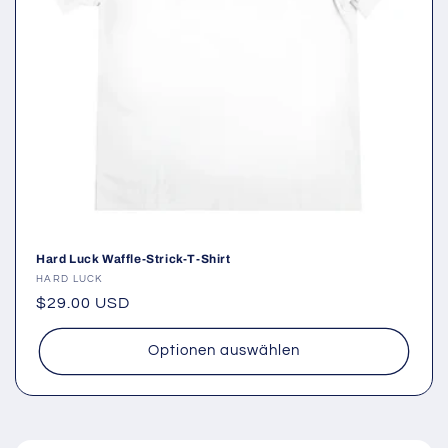
Hard Luck Waffle-Strick-T-Shirt
Anbieter:
HARD LUCK
Normaler
$29.00 USD
Preis
Optionen auswählen