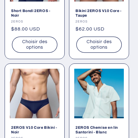
Short Bondi 2EROS -
Bikini 2EROS V10 Core -
Noir
Taupe
Fournisseur :
2EROS
Fournisseur :
2EROS
Prix
$88.00 USD
Prix
$62.00 USD
habituel
habituel
Choisir des
Choisir des
options
options
2EROS V10 Core Bikini -
2EROS Chemise en lin
Noir
Santorini - Blanc