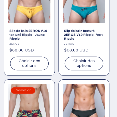
Slip de bain 2EROS V10
Slip de bain texturé
texturé Ripple - Jaune
2EROS V10 Ripple - Vert
Ripple
Ripple
Fournisseur :
2EROS
Fournisseur :
2EROS
Prix
$68.00 USD
Prix
$68.00 USD
habituel
habituel
Choisir des
Choisir des
options
options
Promotion