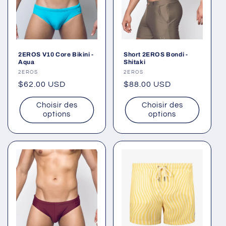
2EROS V10 Core Bikini -
Short 2EROS Bondi -
Aqua
Shitaki
Fournisseur :
2EROS
Fournisseur :
2EROS
Prix
$62.00 USD
Prix
$88.00 USD
habituel
habituel
Choisir des
Choisir des
options
options