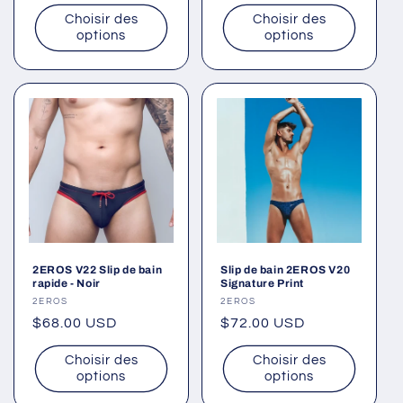
habituel
habituel
Choisir des
Choisir des
options
options
2EROS V22 Slip de bain
Slip de bain 2EROS V20
rapide - Noir
Signature Print
Fournisseur :
2EROS
Fournisseur :
2EROS
Prix
$68.00 USD
Prix
$72.00 USD
habituel
habituel
Choisir des
Choisir des
options
options