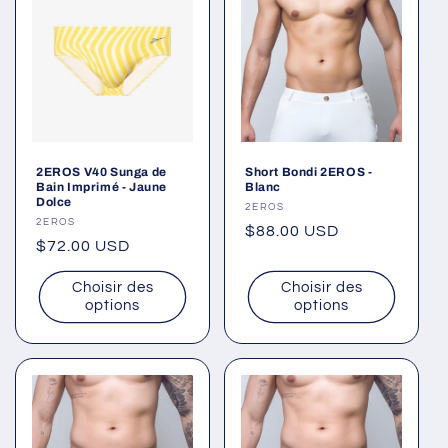
2EROS V40 Sunga de
Short Bondi 2EROS -
Bain Imprimé - Jaune
Blanc
Dolce
Fournisseur :
2EROS
Fournisseur :
2EROS
Prix
$88.00 USD
Prix
$72.00 USD
habituel
habituel
Choisir des
Choisir des
options
options