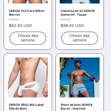
2EROS V10 Core Bikini -
Chemise en lin 2EROS
Marron
Santorini - Taupe
Fournisseur :
2EROS
Fournisseur :
2EROS
Prix
$62.00 USD
Prix
$96.00 USD
habituel
habituel
Choisir des
Choisir des
options
options
2EROS VB21 Blk Label
Short de bain 2EROS
Slip de Bain
Byron - Imprimé