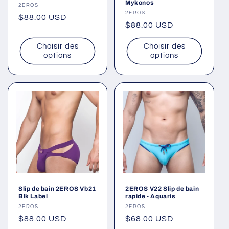
Mykonos
Fournisseur :
2EROS
Fournisseur :
2EROS
Prix
$88.00 USD
Prix
$88.00 USD
habituel
habituel
Choisir des
Choisir des
options
options
Slip de bain 2EROS Vb21
2EROS V22 Slip de bain
Blk Label
rapide - Aquaris
Fournisseur :
2EROS
Fournisseur :
2EROS
Prix
$88.00 USD
Prix
$68.00 USD