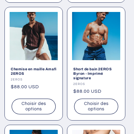
Chemise en maille Amafi
Short de bain 2EROS
2EROS
Byron - Imprimé
signature
Fournisseur :
2EROS
Fournisseur :
2EROS
Prix
$88.00 USD
Prix
$88.00 USD
habituel
habituel
Choisir des
Choisir des
options
options