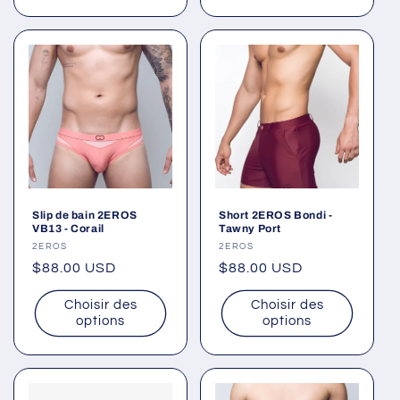
Slip de bain 2EROS
Short 2EROS Bondi -
VB13 - Corail
Tawny Port
Fournisseur :
2EROS
Fournisseur :
2EROS
Prix
$88.00 USD
Prix
$88.00 USD
habituel
habituel
Choisir des
Choisir des
options
options