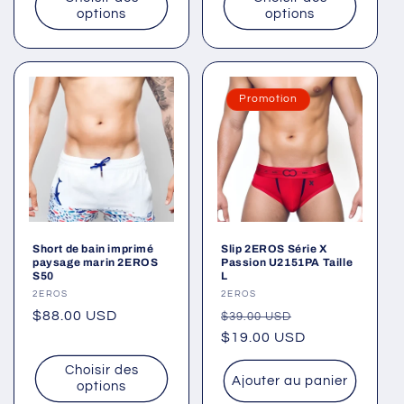
options
options
Promotion
Short de bain imprimé
Slip 2EROS Série X
paysage marin 2EROS
Passion U2151PA Taille
S50
L
Fournisseur :
2EROS
Fournisseur :
2EROS
Prix
$88.00 USD
Prix
Prix
$39.00 USD
habituel
habituel
$19.00 USD
promotionnel
Choisir des
Ajouter au panier
options