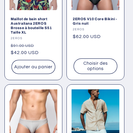
Maillot de bain short
2EROS V10 Core Bikini -
Australiana 2EROS
Gris nuit
Brosse à bouteille S51
Fournisseur :
2EROS
Taille XL
Prix
$62.00 USD
Fournisseur :
2EROS
habituel
Prix
Prix
$91.00 USD
habituel
$42.00 USD
promotionnel
Choisir des
Ajouter au panier
options