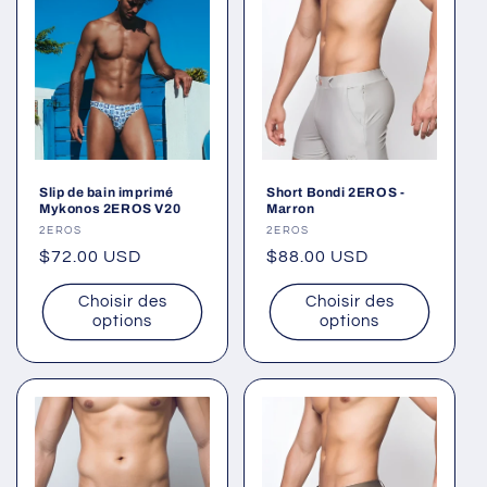
Slip de bain imprimé
Short Bondi 2EROS -
Mykonos 2EROS V20
Marron
Fournisseur :
2EROS
Fournisseur :
2EROS
Prix
$72.00 USD
Prix
$88.00 USD
habituel
habituel
Choisir des
Choisir des
options
options