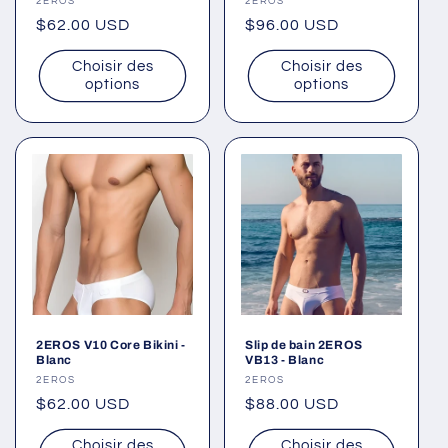
Fournisseur :
2EROS
Fournisseur :
2EROS
Prix
$62.00 USD
Prix
$96.00 USD
habituel
habituel
Choisir des
Choisir des
options
options
2EROS V10 Core Bikini -
Slip de bain 2EROS
Blanc
VB13 - Blanc
Fournisseur :
2EROS
Fournisseur :
2EROS
Prix
$62.00 USD
Prix
$88.00 USD
habituel
habituel
Choisir des
Choisir des