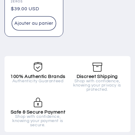
Fournisseur :
2EROS
Prix
$39.00 USD
habituel
Ajouter au panier
100% Authentic Brands
Discreet Shipping
Authenticity Guaranteed
Shop with confidence,
knowing your privacy is
protected.
Safe & Secure Payment
Shop with confidence,
knowing your payment is
secure.