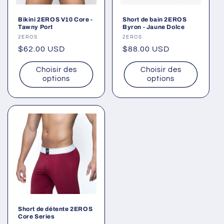
Bikini 2EROS V10 Core -
Short de bain 2EROS
Tawny Port
Byron - Jaune Dolce
Fournisseur :
2EROS
Fournisseur :
2EROS
Prix
$62.00 USD
Prix
$88.00 USD
habituel
habituel
Choisir des
Choisir des
options
options
Short de détente 2EROS
Core Series