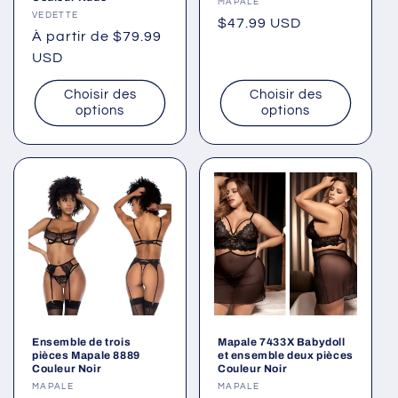
Fournisseur :
MAPALE
Fournisseur :
VEDETTE
Prix
$47.99 USD
Prix
À partir de $79.99
habituel
habituel
USD
Choisir des
Choisir des
options
options
Ensemble de trois
Mapale 7433X Babydoll
pièces Mapale 8889
et ensemble deux pièces
Couleur Noir
Couleur Noir
Fournisseur :
MAPALE
Fournisseur :
MAPALE