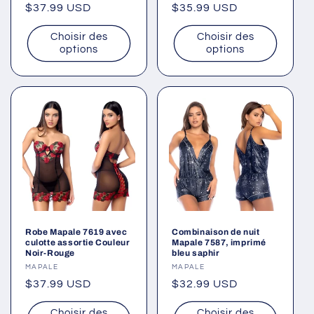
Prix
$37.99 USD
Prix
$35.99 USD
habituel
habituel
Choisir des
Choisir des
options
options
Robe Mapale 7619 avec
Combinaison de nuit
culotte assortie Couleur
Mapale 7587, imprimé
Noir-Rouge
bleu saphir
Fournisseur :
MAPALE
Fournisseur :
MAPALE
Prix
$37.99 USD
Prix
$32.99 USD
habituel
habituel
Choisir des
Choisir des