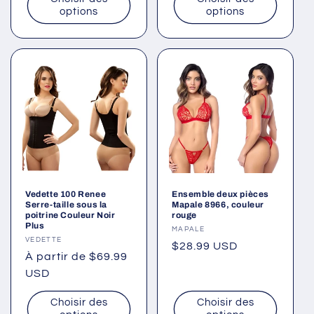
options
options
Vedette 100 Renee
Ensemble deux pièces
Serre-taille sous la
Mapale 8966, couleur
poitrine Couleur Noir
rouge
Plus
Fournisseur :
MAPALE
Fournisseur :
VEDETTE
Prix
$28.99 USD
Prix
À partir de $69.99
habituel
habituel
USD
Choisir des
Choisir des