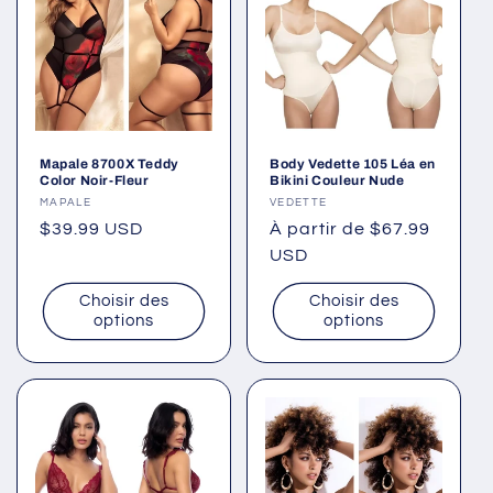
Mapale 8700X Teddy
Body Vedette 105 Léa en
Color Noir-Fleur
Bikini Couleur Nude
Fournisseur :
MAPALE
Fournisseur :
VEDETTE
Prix
$39.99 USD
Prix
À partir de $67.99
habituel
habituel
USD
Choisir des
Choisir des
options
options