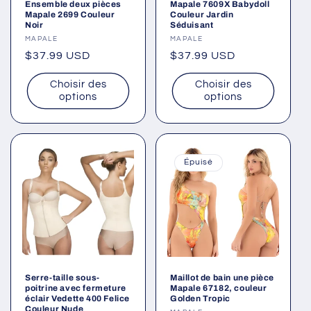
Ensemble deux pièces
Mapale 7609X Babydoll
Mapale 2699 Couleur
Couleur Jardin
Noir
Séduisant
Fournisseur :
MAPALE
Fournisseur :
MAPALE
Prix
$37.99 USD
Prix
$37.99 USD
habituel
habituel
Choisir des
Choisir des
options
options
Épuisé
Serre-taille sous-
Maillot de bain une pièce
poitrine avec fermeture
Mapale 67182, couleur
éclair Vedette 400 Felice
Golden Tropic
Couleur Nude