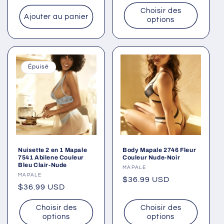
habituel
Choisir des
Ajouter au panier
options
Épuisé
Nuisette 2 en 1 Mapale
Body Mapale 2746 Fleur
7541 Abilene Couleur
Couleur Nude-Noir
Bleu Clair-Nude
Fournisseur :
MAPALE
Fournisseur :
MAPALE
Prix
$36.99 USD
Prix
$36.99 USD
habituel
habituel
Choisir des
Choisir des
options
options