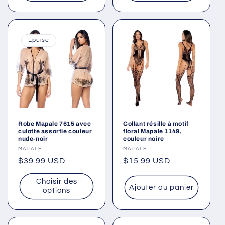
Épuisé
Robe Mapale 7615 avec
Collant résille à motif
culotte assortie couleur
floral Mapale 1149,
nude-noir
couleur noire
Fournisseur :
MAPALE
Fournisseur :
MAPALE
Prix
$39.99 USD
Prix
$15.99 USD
habituel
habituel
Choisir des
Ajouter au panier
options