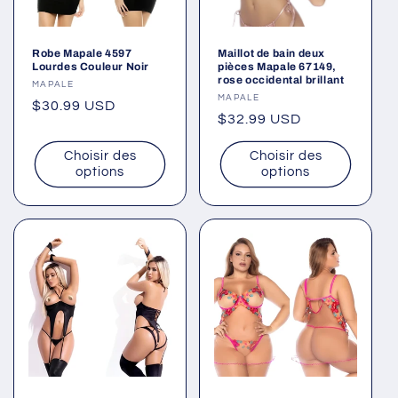
Robe Mapale 4597
Maillot de bain deux
Lourdes Couleur Noir
pièces Mapale 67149,
rose occidental brillant
Fournisseur :
MAPALE
Fournisseur :
MAPALE
Prix
$30.99 USD
Prix
$32.99 USD
habituel
habituel
Choisir des
Choisir des
options
options