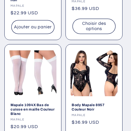
noir
Fournisseur :
MAPALE
Fournisseur :
MAPALE
Prix
$36.99 USD
Prix
$22.99 USD
habituel
habituel
Choisir des
Ajouter au panier
options
Mapale 1094X Bas de
Body Mapale 8957
cuisse en maille Couleur
Couleur Noir
Blanc
Fournisseur :
MAPALE
Fournisseur :
MAPALE
Prix
$36.99 USD
Prix
$20.99 USD
habituel