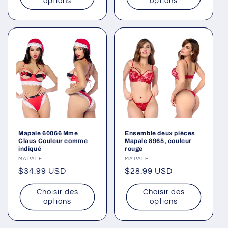
options
options
Mapale 60066 Mme
Ensemble deux pièces
Claus Couleur comme
Mapale 8965, couleur
indiqué
rouge
Fournisseur :
MAPALE
Fournisseur :
MAPALE
Prix
$34.99 USD
Prix
$28.99 USD
habituel
habituel
Choisir des
Choisir des
options
options