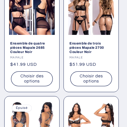
Ensemble de quatre
Ensemble de trois
pièces Mapale 2685
pièces Mapale 2700
Couleur Noir
Couleur Noir
Fournisseur :
MAPALE
Fournisseur :
MAPALE
Prix
$41.99 USD
Prix
$51.99 USD
habituel
habituel
Choisir des
Choisir des
options
options
Épuisé