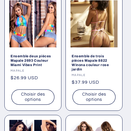
Ensemble deux pièces
Ensemble de trois
Mapale 2693 Couleur
pièces Mapale 8822
Miami Vibes Print
Winona couleur rose
jardin
Fournisseur :
MAPALE
Fournisseur :
MAPALE
Prix
$26.99 USD
Prix
$37.99 USD
habituel
habituel
Choisir des
Choisir des
options
options