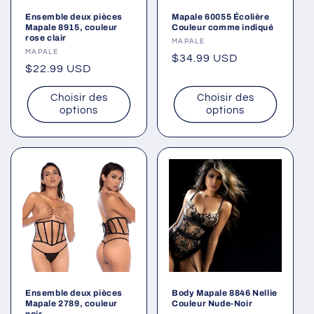
Ensemble deux pièces
Mapale 60055 Écolière
Mapale 8915, couleur
Couleur comme indiqué
rose clair
Fournisseur :
MAPALE
Fournisseur :
MAPALE
Prix
$34.99 USD
Prix
$22.99 USD
habituel
habituel
Choisir des
Choisir des
options
options
Ensemble deux pièces
Body Mapale 8846 Nellie
Mapale 2789, couleur
Couleur Nude-Noir