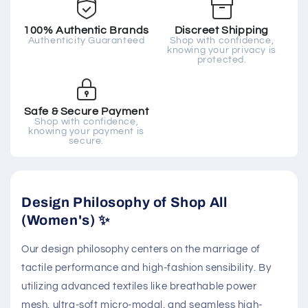
100% Authentic Brands
Discreet Shipping
Authenticity Guaranteed
Shop with confidence,
knowing your privacy is
protected.
Safe & Secure Payment
Shop with confidence,
knowing your payment is
secure.
Design Philosophy of Shop All
(Women's) ✨
Our design philosophy centers on the marriage of
tactile performance and high-fashion sensibility. By
utilizing advanced textiles like breathable power
mesh, ultra-soft micro-modal, and seamless high-