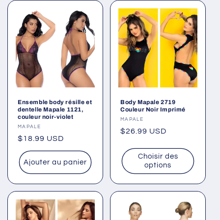
Ensemble body résille et
Body Mapale 2719
dentelle Mapale 1121,
Couleur Noir Imprimé
couleur noir-violet
Fournisseur :
MAPALE
Fournisseur :
MAPALE
Prix
$26.99 USD
Prix
$18.99 USD
habituel
habituel
Choisir des
Ajouter au panier
options