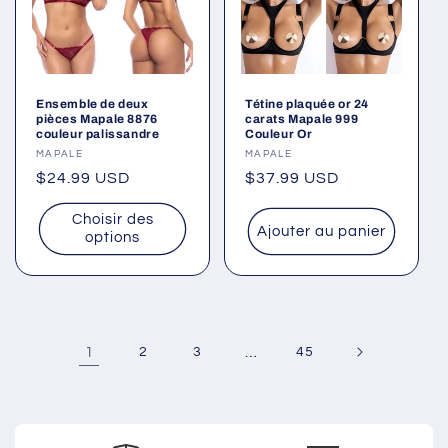
Ensemble de deux
Tétine plaquée or 24
pièces Mapale 8876
carats Mapale 999
couleur palissandre
Couleur Or
Fournisseur :
MAPALE
Fournisseur :
MAPALE
Prix
$24.99 USD
Prix
$37.99 USD
habituel
habituel
Choisir des
Ajouter au panier
options
1
2
3
…
45