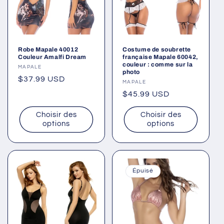
Robe Mapale 40012
Costume de soubrette
Couleur Amalfi Dream
française Mapale 60042,
couleur : comme sur la
Fournisseur :
MAPALE
photo
Prix
$37.99 USD
Fournisseur :
MAPALE
habituel
Prix
$45.99 USD
habituel
Choisir des
Choisir des
options
options
Épuisé