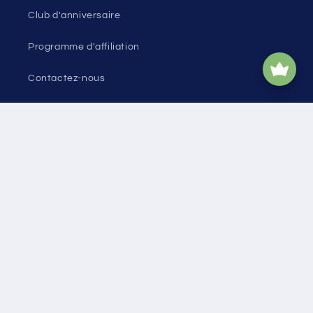
Club d'anniversaire
Programme d'affiliation
Contactez-nous
Plan du site
Facebook
Instagram
YouTube
TikTok
X
Pinterest
Snapchat
Tumblr
(Twitter)