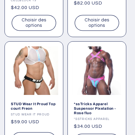
Fournisseur :
CELLBLOCK 13
Prix
$82.00 USD
Prix
$42.00 USD
habituel
habituel
Choisir des
Choisir des
options
options
STUD Wear It Proud Top
*ssTricks Apparel
court Freon
Suspensor Pixelation -
Rose fluo
Fournisseur :
STUD WEAR IT PROUD
Fournisseur :
*SSTRICKS APPAREL
Prix
$59.00 USD
Prix
$34.00 USD
habituel
habituel