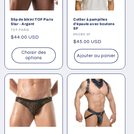
Slip de bikini TOF Paris
Collier à pampilles
Star - Argent
d'épaule avec boutons
SF
Fournisseur :
TOF PARIS
Fournisseur :
KNOBS SF
Prix
$44.00 USD
Prix
$45.00 USD
habituel
habituel
Choisir des
Ajouter au panier
options