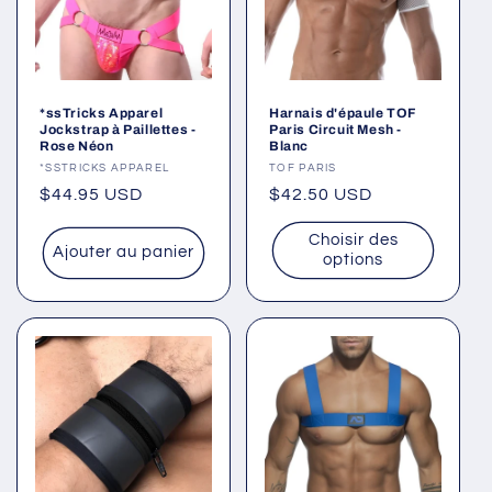
*ssTricks Apparel
Harnais d'épaule TOF
Jockstrap à Paillettes -
Paris Circuit Mesh -
Rose Néon
Blanc
Fournisseur :
*SSTRICKS APPAREL
Fournisseur :
TOF PARIS
Prix
$44.95 USD
Prix
$42.50 USD
habituel
habituel
Choisir des
Ajouter au panier
options