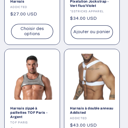
Harnais
Pixelation Jockstrap -
Vert fluo/Violet
Fournisseur :
ADDICTED
Fournisseur :
*SSTRICKS APPAREL
Prix
$27.00 USD
Prix
$34.00 USD
habituel
habituel
Choisir des
Ajouter au panier
options
Harnais zippé à
Harnais à double anneau
paillettes TOF Paris -
Addicted
Argent
Fournisseur :
ADDICTED
Fournisseur :
TOF PARIS
Prix
$43.00 USD