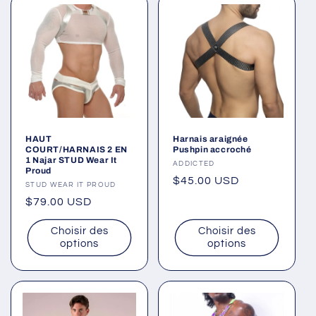
HAUT
Harnais araignée
COURT/HARNAIS 2 EN
Pushpin accroché
1 Najar STUD Wear It
Fournisseur :
ADDICTED
Proud
Prix
$45.00 USD
Fournisseur :
STUD WEAR IT PROUD
habituel
Prix
$79.00 USD
habituel
Choisir des
Choisir des
options
options