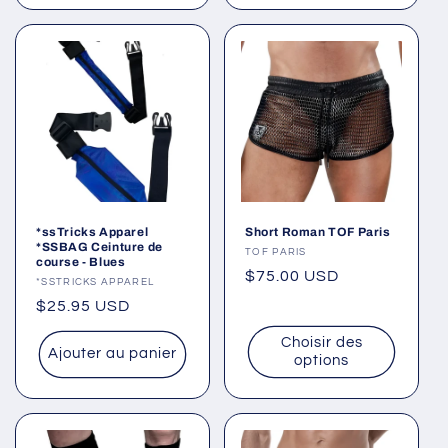
*ssTricks Apparel
Short Roman TOF Paris
*SSBAG Ceinture de
Fournisseur :
TOF PARIS
course - Blues
Prix
$75.00 USD
Fournisseur :
*SSTRICKS APPAREL
habituel
Prix
$25.95 USD
habituel
Choisir des
Ajouter au panier
options