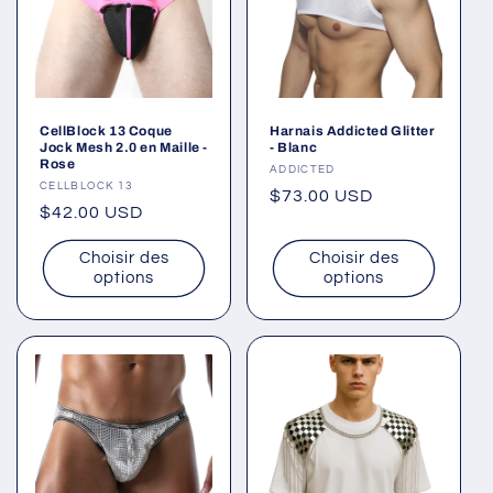
CellBlock 13 Coque
Harnais Addicted Glitter
Jock Mesh 2.0 en Maille -
- Blanc
Rose
Fournisseur :
ADDICTED
Fournisseur :
CELLBLOCK 13
Prix
$73.00 USD
Prix
$42.00 USD
habituel
habituel
Choisir des
Choisir des
options
options