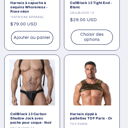
Harnais à capuche à
CellBlock 13 Tight End -
sequins Whoreness -
Blanc
Rose néon
Fournisseur :
CELLBLOCK 13
Fournisseur :
*SSTRICKS APPAREL
Prix
$29.00 USD
Prix
$79.00 USD
habituel
habituel
Choisir des
Ajouter au panier
options
CellBlock 13 Carbon
Harnais zippé à
Shadow Jock avec
paillettes TOF Paris - Or
poche pour coque - Noir
Fournisseur :
TOF PARIS