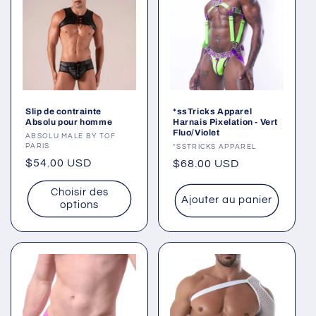
Slip de contrainte
*ssTricks Apparel
Absolu pour homme
Harnais Pixelation - Vert
Fluo/Violet
Fournisseur :
ABSOLU MALE BY TOF
PARIS
Fournisseur :
*SSTRICKS APPAREL
Prix
$54.00 USD
Prix
$68.00 USD
habituel
habituel
Choisir des
Ajouter au panier
options