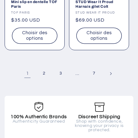
Mini slip en dentelle TOF
STUD Wear It Proud
Paris
Harnais gilet Colt
Fournisseur :
TOF PARIS
Fournisseur :
STUD WEAR IT PROUD
Prix
$35.00 USD
Prix
$69.00 USD
habituel
habituel
Choisir des
Choisir des
options
options
1
2
3
…
7
100% Authentic Brands
Discreet Shipping
Authenticity Guaranteed
Shop with confidence,
knowing your privacy is
protected.