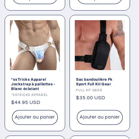
*ssTricks Apparel
Sac bandoulière Fk
Jockstrap à paillettes -
Sport Full Kit Gear
Blanc éclatant
Fournisseur :
FULL KIT GEAR
Fournisseur :
*SSTRICKS APPAREL
Prix
$35.00 USD
Prix
$44.95 USD
habituel
habituel
Ajouter au panier
Ajouter au panier