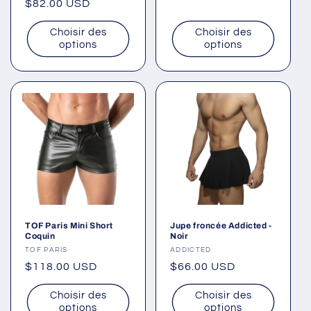
Prix
$82.00 USD
habituel
habituel
Choisir des
Choisir des
options
options
TOF Paris Mini Short
Jupe froncée Addicted -
Coquin
Noir
Fournisseur :
TOF PARIS
Fournisseur :
ADDICTED
Prix
$118.00 USD
Prix
$66.00 USD
habituel
habituel
Choisir des
Choisir des
options
options