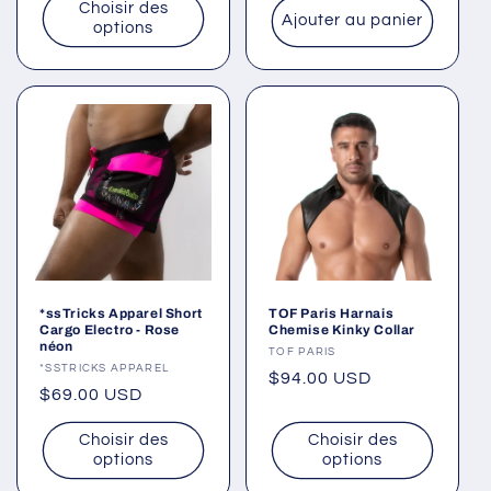
Choisir des
Ajouter au panier
options
*ssTricks Apparel Short
TOF Paris Harnais
Cargo Electro - Rose
Chemise Kinky Collar
néon
Fournisseur :
TOF PARIS
Fournisseur :
*SSTRICKS APPAREL
Prix
$94.00 USD
Prix
$69.00 USD
habituel
habituel
Choisir des
Choisir des
options
options