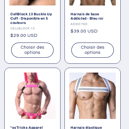
CellBlock 13 Buckle Up
Harnais de base
Cuff - Disponible en 5
Addicted - Bleu roi
couleurs
Fournisseur :
ADDICTED
Fournisseur :
CELLBLOCK 13
Prix
$39.00 USD
Prix
$29.00 USD
habituel
habituel
Choisir des
Choisir des
options
options
*ssTricks Apparel
Harnais élastique