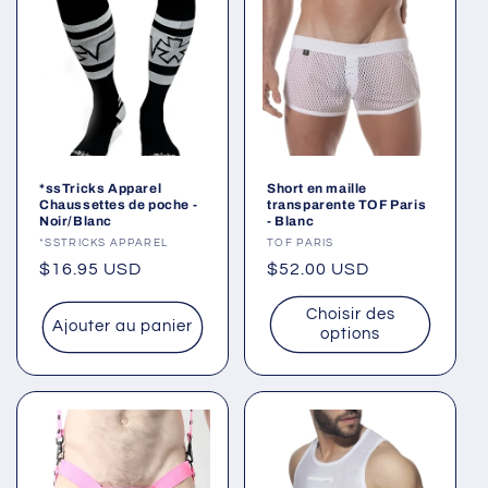
*ssTricks Apparel
Short en maille
Chaussettes de poche -
transparente TOF Paris
Noir/Blanc
- Blanc
Fournisseur :
*SSTRICKS APPAREL
Fournisseur :
TOF PARIS
Prix
$16.95 USD
Prix
$52.00 USD
habituel
habituel
Choisir des
Ajouter au panier
options