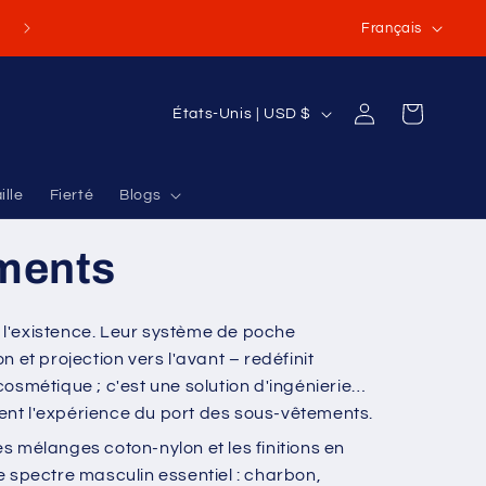
L
Français
a
n
P
Panier
Connexion
États-Unis | USD $
g
a
u
y
e
ille
Fierté
Blogs
s
/
ments
r
é
l'existence. Leur système de poche
g
et projection vers l'avant – redéfinit
i
smétique ; c'est une solution d'ingénierie
o
nt l'expérience du port des sous-vêtements.
n
s mélanges coton-nylon et les finitions en
e spectre masculin essentiel : charbon,