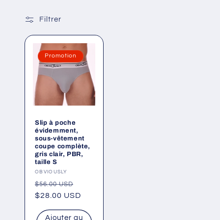
Filtrer
Promotion
Slip à poche
évidemment,
sous-vêtement
coupe complète,
gris clair, PBR,
taille S
Fournisseur :
OBVIOUSLY
Prix
Prix
$56.00 USD
habituel
$28.00 USD
promotionnel
Ajouter au