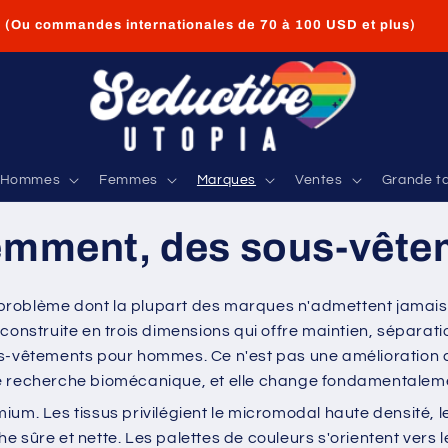
Livraison GRATUITE pour les commandes aux États-Unis de
35 USD et plus
Hommes
Femmes
Marques
Ventes
Grande ta
emment, des sous-vête
problème dont la plupart des marques n'admettent jamais 
truite en trois dimensions qui offre maintien, séparation 
s-vêtements pour hommes. Ce n'est pas une amélioration co
le recherche biomécanique, et elle change fondamentaleme
um. Les tissus privilégient le micromodal haute densité, le
 sûre et nette. Les palettes de couleurs s'orientent vers l