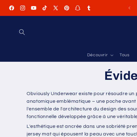
et
passer
Facebook
Instagram
YouTube
TikTok
X
Pinterest
Snapchat
Tumblr
au
contenu
(Twitter)
Découvrir
Tous
Évid
Obviously Underwear existe pour résoudre un 
anatomique emblématique – une poche avant cons
l'ensemble de l'architecture du design des sou
fonctionnelle développée grâce à une véritab
L'esthétique est ancrée dans une sobriété premi
jersey mat qui épousent la peau avec une touche