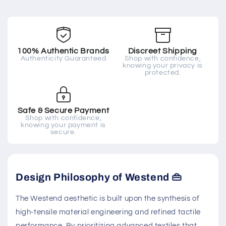
100% Authentic Brands
Discreet Shipping
Authenticity Guaranteed
Shop with confidence,
knowing your privacy is
protected.
Safe & Secure Payment
Shop with confidence,
knowing your payment is
secure.
Design Philosophy of Westend 👜
The Westend aesthetic is built upon the synthesis of
high-tensile material engineering and refined tactile
performance. By prioritizing advanced textiles that