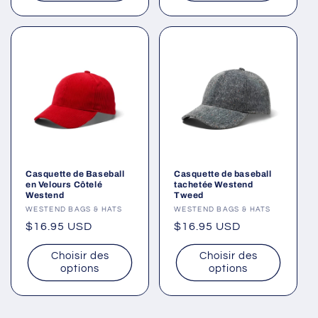
Casquette de Baseball
Casquette de baseball
en Velours Côtelé
tachetée Westend
Westend
Tweed
Fournisseur :
WESTEND BAGS & HATS
Fournisseur :
WESTEND BAGS & HATS
Prix
$16.95 USD
Prix
$16.95 USD
habituel
habituel
Choisir des
Choisir des
options
options