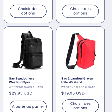
habituel
habituel
Choisir des
Choisir des
options
options
Sac Bandoulière
Sac à bandoulière en
Westend Sport
toile Westend
Fournisseur :
WESTEND BAGS & HATS
Fournisseur :
WESTEND BAGS & HATS
Prix
$29.95 USD
Prix
$19.95 USD
habituel
habituel
Choisir des
Ajouter au panier
options