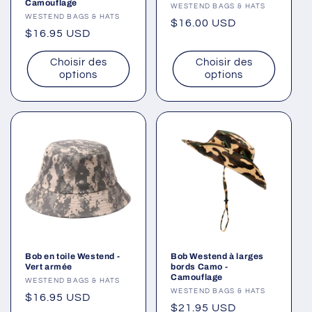
Camouflage
Fournisseur :
WESTEND BAGS & HATS
Fournisseur :
WESTEND BAGS & HATS
Prix
$16.00 USD
Prix
$16.95 USD
habituel
habituel
Choisir des
Choisir des
options
options
Bob en toile Westend -
Bob Westend à larges
Vert armée
bords Camo -
Camouflage
Fournisseur :
WESTEND BAGS & HATS
Fournisseur :
WESTEND BAGS & HATS
Prix
$16.95 USD
Prix
$21.95 USD