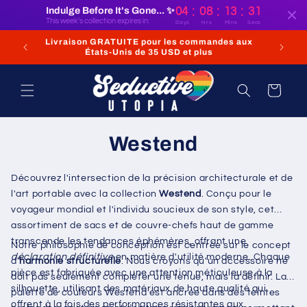
et
:
:
:
Indulge Before It's Gone... ✨
04
08
13
30
passer
This week's collection expires in:
Days
Hrs
Mins
Secs
au
contenu
Livraison GRATUITE pour les commandes aux
(Ou com
États-Unis de 35 USD et plus
Panier
Westend
Découvrez l'intersection de la précision architecturale et de
l'art portable avec la collection
Westend
. Conçu pour le
voyageur mondial et l'individu soucieux de son style, cet
assortiment de sacs et de couvre-chefs haut de gamme
transcende les tendances éphémères, offrant une
Notre philosophie de conception est centrée sur le concept
déclaration définitive
en matière d'utilité moderne. Chaque
d'
harmonie structurelle
. Nous croyons qu'un accessoire ne
pièce est fabriquée avec une attention méticuleuse à la
doit pas seulement compléter une tenue, mais la définir. La
silhouette, utilisant des matériaux de haute qualité qui
palette de couleurs Westend est ancrée dans des teintes
offrent à la fois des performances résistantes aux