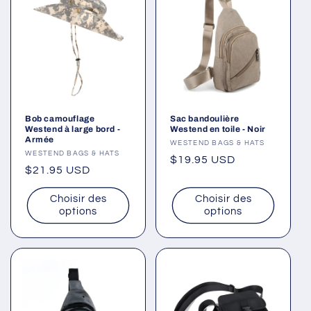
Bob camouflage
Sac bandoulière
Westend à large bord -
Westend en toile - Noir
Armée
Fournisseur :
WESTEND BAGS & HATS
Fournisseur :
WESTEND BAGS & HATS
Prix
$19.95 USD
Prix
$21.95 USD
habituel
habituel
Choisir des
Choisir des
options
options