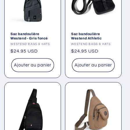
Sac bandoulière
Sac bandoulière
Westend - Gris foncé
Westend Athletic
Fournisseur :
WESTEND BAGS & HATS
Fournisseur :
WESTEND BAGS & HATS
Prix
$24.95 USD
Prix
$24.95 USD
habituel
habituel
Ajouter au panier
Ajouter au panier