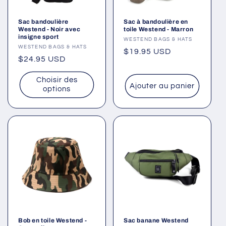
Sac bandoulière
Sac à bandoulière en
Westend - Noir avec
toile Westend - Marron
insigne sport
Fournisseur :
WESTEND BAGS & HATS
Fournisseur :
WESTEND BAGS & HATS
Prix
$19.95 USD
Prix
$24.95 USD
habituel
habituel
Choisir des
Ajouter au panier
options
Bob en toile Westend -
Sac banane Westend