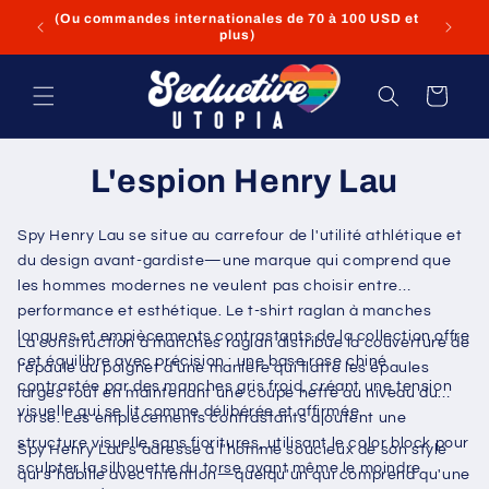
et
(Ou comma
passer
au
contenu
Panier
L'espion Henry Lau
Spy Henry Lau se situe au carrefour de l'utilité athlétique et
du design avant-gardiste—une marque qui comprend que
les hommes modernes ne veulent pas choisir entre
performance et esthétique. Le t-shirt raglan à manches
longues et empiècements contrastants de la collection offre
La construction à manches raglan distribue la couverture de
cet équilibre avec précision : une base rose chiné
l'épaule au poignet d'une manière qui flatte les épaules
contrastée par des manches gris froid, créant une tension
larges tout en maintenant une coupe nette au niveau du
visuelle qui se lit comme délibérée et affirmée.
torse. Les empiècements contrastants ajoutent une
structure visuelle sans fioritures, utilisant le color block pour
Spy Henry Lau s'adresse à l'homme soucieux de son style
sculpter la silhouette du torse avant même le moindre
qui s'habille avec intention—quelqu'un qui comprend qu'une