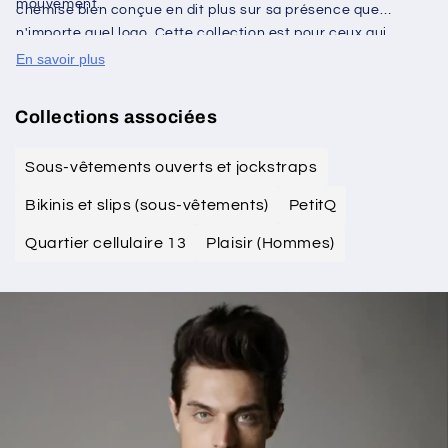
mouvement.
chemise bien conçue en dit plus sur sa présence que
n'importe quel logo. Cette collection est pour ceux qui
apprécient l'autorité discrète d'un design intelligent.
En savoir plus
Collections associées
Sous-vêtements ouverts et jockstraps
Bikinis et slips (sous-vêtements)
PetitQ
Quartier cellulaire 13
Plaisir (Hommes)