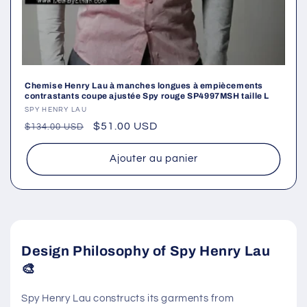
Chemise Henry Lau à manches longues à empiècements
contrastants coupe ajustée Spy rouge SP4997MSH taille L
Fournisseur :
SPY HENRY LAU
Prix
Prix
$51.00 USD
$134.00 USD
habituel
promotionnel
Ajouter au panier
Design Philosophy of Spy Henry Lau
🎨
Spy Henry Lau constructs its garments from