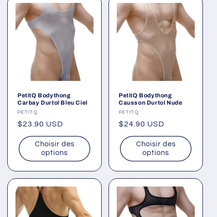
PetitQ Bodythong
PetitQ Bodythong
Carbay Durtol Bleu Ciel
Causson Durtol Nude
Fournisseur :
PETITQ
Fournisseur :
PETITQ
Prix
$23.90 USD
Prix
$24.90 USD
habituel
habituel
Choisir des
Choisir des
options
options