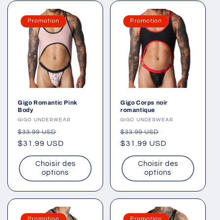
Promotion
Promotion
Gigo Romantic Pink
Gigo Corps noir
Body
romantique
Fournisseur :
GIGO UNDERWEAR
Fournisseur :
GIGO UNDERWEAR
Prix
Prix
Prix
Prix
$33.99 USD
$33.99 USD
habituel
$31.99 USD
promotionnel
habituel
$31.99 USD
promotionnel
Choisir des
Choisir des
options
options
Promotion
Promotion