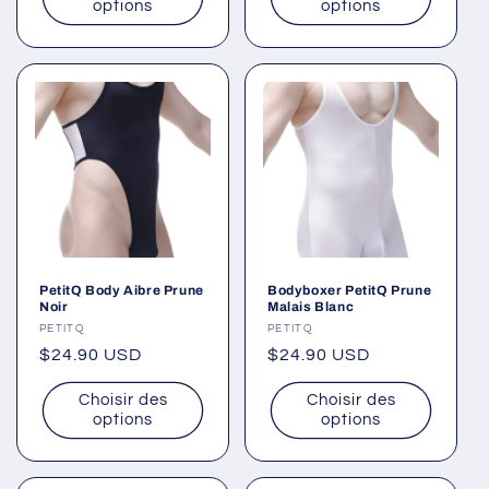
options
options
PetitQ Body Aibre Prune
Bodyboxer PetitQ Prune
Noir
Malais Blanc
Fournisseur :
PETITQ
Fournisseur :
PETITQ
Prix
$24.90 USD
Prix
$24.90 USD
habituel
habituel
Choisir des
Choisir des
options
options