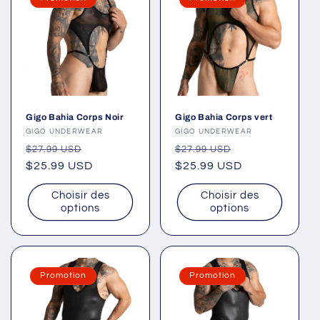
Gigo Bahia Corps Noir
Gigo Bahia Corps vert
Fournisseur :
GIGO UNDERWEAR
Fournisseur :
GIGO UNDERWEAR
Prix
Prix
Prix
Prix
$27.99 USD
$27.99 USD
habituel
$25.99 USD
promotionnel
habituel
$25.99 USD
promotionnel
Choisir des
Choisir des
options
options
Promotion
Promotion