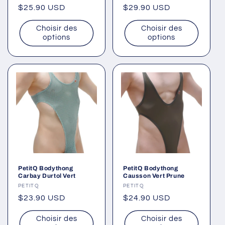
Prix
$25.90 USD
Prix
$29.90 USD
habituel
habituel
Choisir des
Choisir des
options
options
PetitQ Bodythong
PetitQ Bodythong
Carbay Durtol Vert
Causson Vert Prune
Fournisseur :
PETITQ
Fournisseur :
PETITQ
Prix
$23.90 USD
Prix
$24.90 USD
habituel
habituel
Choisir des
Choisir des