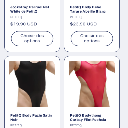
Jockstrap Perruel Net
PetitQ Body Bébé
White de PetitQ
Tarare Abeille Blanc
Fournisseur :
PETITQ
Fournisseur :
PETITQ
Prix
$19.90 USD
Prix
$23.90 USD
habituel
habituel
Choisir des
Choisir des
options
options
PetitQ Body Pazin Satin
PetitQ Bodythong
Noir
Carbay Filet Fuchsia
Fournisseur :
PETITQ
Fournisseur :
PETITQ