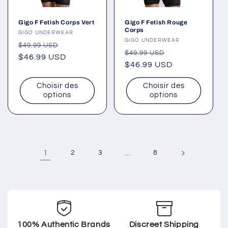
Gigo F Fetish Corps Vert
Gigo F Fetish Rouge
Corps
Fournisseur :
GIGO UNDERWEAR
Fournisseur :
GIGO UNDERWEAR
Prix
Prix
$49.99 USD
Prix
Prix
$49.99 USD
habituel
$46.99 USD
promotionnel
habituel
$46.99 USD
promotionnel
Choisir des
Choisir des
options
options
1
2
3
…
8
100% Authentic Brands
Discreet Shipping