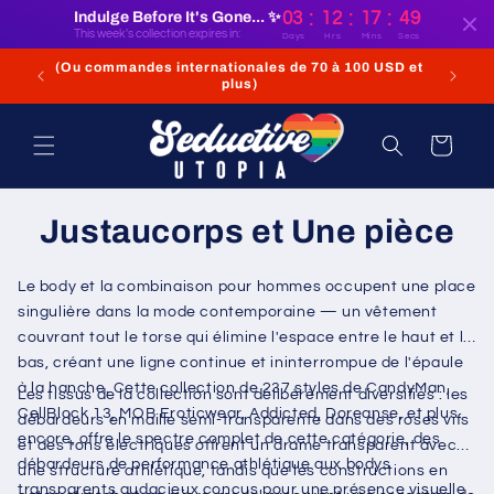
et
:
:
:
Indulge Before It's Gone... ✨
03
12
17
48
passer
This week's collection expires in:
Days
Hrs
Mins
Secs
au
contenu
 aux
(Ou commandes internationales de 70 à 100 USD et
plus)
Panier
Justaucorps et Une pièce
Le body et la combinaison pour hommes occupent une place
singulière dans la mode contemporaine — un vêtement
couvrant tout le torse qui élimine l'espace entre le haut et le
bas, créant une ligne continue et ininterrompue de l'épaule
à la hanche. Cette collection de 237 styles de CandyMan,
Les tissus de la collection sont délibérément diversifiés : les
CellBlock 13, MOB Eroticwear, Addicted, Doreanse, et plus
débardeurs en maille semi-transparente dans des roses vifs
encore, offre le spectre complet de cette catégorie, des
et des tons électriques offrent un drame transparent avec
débardeurs de performance athlétique aux bodys
une structure athlétique, tandis que les constructions en
transparents audacieux conçus pour une présence visuelle