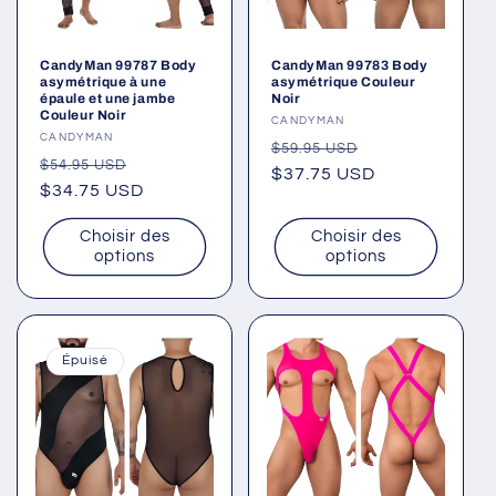
CandyMan 99787 Body
CandyMan 99783 Body
asymétrique à une
asymétrique Couleur
épaule et une jambe
Noir
Couleur Noir
Fournisseur :
CANDYMAN
Fournisseur :
CANDYMAN
Prix
Prix
$59.95 USD
Prix
Prix
$54.95 USD
habituel
$37.75 USD
promotionnel
habituel
$34.75 USD
promotionnel
Choisir des
Choisir des
options
options
Épuisé