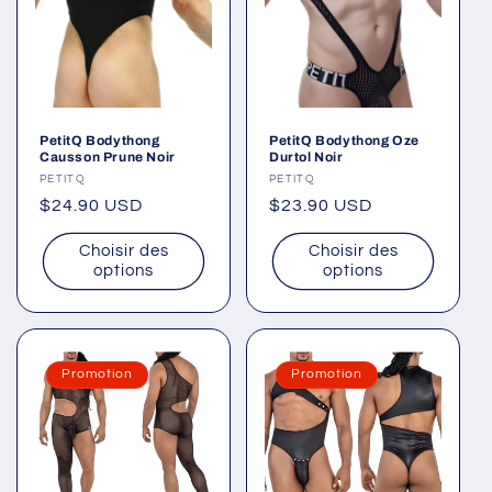
PetitQ Bodythong
PetitQ Bodythong Oze
Causson Prune Noir
Durtol Noir
Fournisseur :
PETITQ
Fournisseur :
PETITQ
Prix
$24.90 USD
Prix
$23.90 USD
habituel
habituel
Choisir des
Choisir des
options
options
Promotion
Promotion