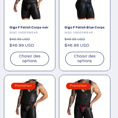
Gigo F Fetish Corps noir
Gigo F Fetish Blue Corps
Fournisseur :
GIGO UNDERWEAR
Fournisseur :
GIGO UNDERWEAR
Prix
Prix
Prix
Prix
$49.99 USD
$49.99 USD
habituel
$46.99 USD
promotionnel
habituel
$46.99 USD
promotionnel
Choisir des
Choisir des
options
options
Promotion
Promotion