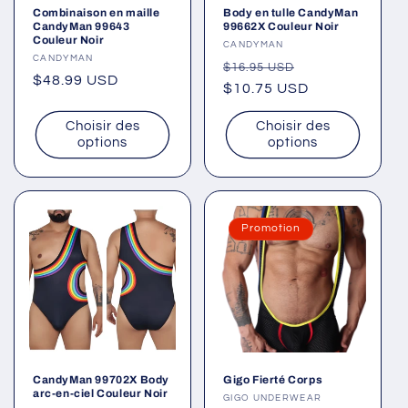
Combinaison en maille
Body en tulle CandyMan
CandyMan 99643
99662X Couleur Noir
Couleur Noir
Fournisseur :
CANDYMAN
Fournisseur :
CANDYMAN
Prix
Prix
$16.95 USD
Prix
$48.99 USD
habituel
$10.75 USD
promotionnel
habituel
Choisir des
Choisir des
options
options
Promotion
CandyMan 99702X Body
Gigo Fierté Corps
arc-en-ciel Couleur Noir
Fournisseur :
GIGO UNDERWEAR