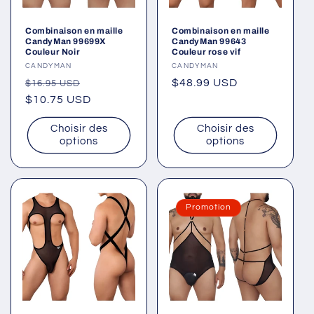
Combinaison en maille
Combinaison en maille
CandyMan 99699X
CandyMan 99643
Couleur Noir
Couleur rose vif
Fournisseur :
CANDYMAN
Fournisseur :
CANDYMAN
Prix
Prix
Prix
$48.99 USD
$16.95 USD
habituel
$10.75 USD
promotionnel
habituel
Choisir des
Choisir des
options
options
Promotion