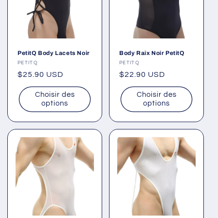
PetitQ Body Lacets Noir
Body Raix Noir PetitQ
Fournisseur :
PETITQ
Fournisseur :
PETITQ
Prix
$25.90 USD
Prix
$22.90 USD
habituel
habituel
Choisir des
Choisir des
options
options