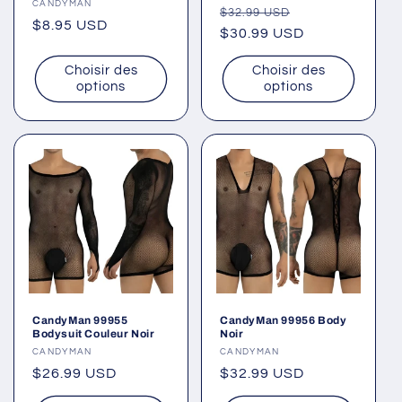
Fournisseur :
CANDYMAN
Prix
Prix
$32.99 USD
Prix
$8.95 USD
habituel
$30.99 USD
promotionnel
habituel
Choisir des
Choisir des
options
options
CandyMan 99955
CandyMan 99956 Body
Bodysuit Couleur Noir
Noir
Fournisseur :
CANDYMAN
Fournisseur :
CANDYMAN
Prix
$26.99 USD
Prix
$32.99 USD
habituel
habituel