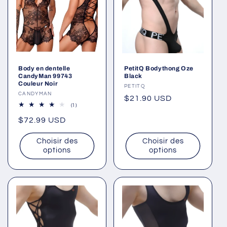
Body en dentelle
PetitQ Bodythong Oze
CandyMan 99743
Black
Couleur Noir
Fournisseur :
PETITQ
Fournisseur :
CANDYMAN
Prix
$21.90 USD
1
(1)
habituel
total
Prix
$72.99 USD
des
critiques
habituel
Choisir des
Choisir des
options
options