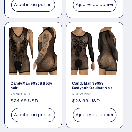
Ajouter au panier
Ajouter au panier
CandyMan 99958 Body
CandyMan 99959
noir
Bodysuit Couleur Noir
Fournisseur :
CANDYMAN
Fournisseur :
CANDYMAN
Prix
$24.99 USD
Prix
$28.99 USD
habituel
habituel
Ajouter au panier
Ajouter au panier