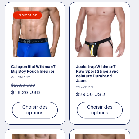
Promotion
Caleçon filet WildmanT
Jockstrap WildmanT
Big Boy Pouch bleu roi
Raw Sport Stripe avec
ceinture Duraband
Fournisseur :
WILDMANT
Jaune
Prix
Prix
$26.00 USD
Fournisseur :
WILDMANT
habituel
$18.20 USD
promotionnel
Prix
$29.00 USD
habituel
Choisir des
Choisir des
options
options