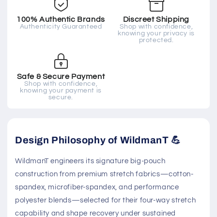
100% Authentic Brands
Discreet Shipping
Authenticity Guaranteed
Shop with confidence,
knowing your privacy is
protected.
Safe & Secure Payment
Shop with confidence,
knowing your payment is
secure.
Design Philosophy of WildmanT 💪
WildmanT engineers its signature big-pouch
construction from premium stretch fabrics—cotton-
spandex, microfiber-spandex, and performance
polyester blends—selected for their four-way stretch
capability and shape recovery under sustained