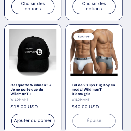
Choisir des
Choisir des
options
options
Épuisé
Casquette WildmanT «
Lot de 2 slips Big Boy en
Je ne porte que du
modal WildmanT
WildmanT »
Blanc/gris
Fournisseur :
WILDMANT
Fournisseur :
WILDMANT
Prix
$18.00 USD
Prix
$40.00 USD
habituel
habituel
Ajouter au panier
Épuisé