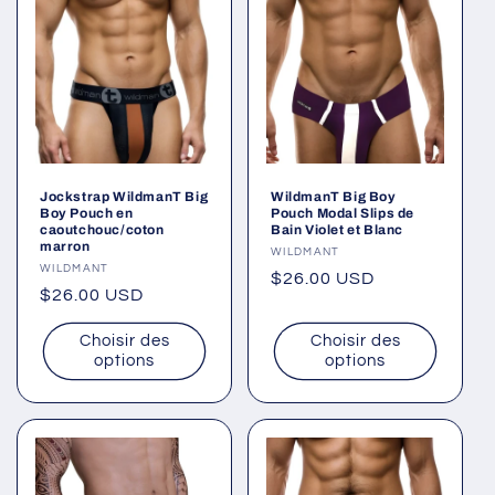
Jockstrap WildmanT Big
WildmanT Big Boy
Boy Pouch en
Pouch Modal Slips de
caoutchouc/coton
Bain Violet et Blanc
marron
Fournisseur :
WILDMANT
Fournisseur :
WILDMANT
Prix
$26.00 USD
Prix
$26.00 USD
habituel
habituel
Choisir des
Choisir des
options
options