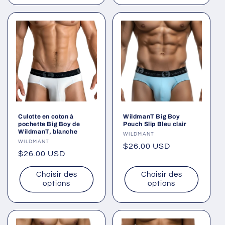
Culotte en coton à
WildmanT Big Boy
pochette Big Boy de
Pouch Slip Bleu clair
WildmanT, blanche
Fournisseur :
WILDMANT
Fournisseur :
WILDMANT
Prix
$26.00 USD
Prix
$26.00 USD
habituel
habituel
Choisir des
Choisir des
options
options