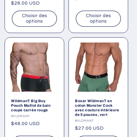
Prix
$26.00 USD
habituel
habituel
Choisir des
Choisir des
options
options
WildmanT Big Boy
Boxer WildmanT en
Pouch Maillot de bain
coton Monster Cock
coupe carrée rouge
avec couture intérieure
de 5 pouces, vert
Fournisseur :
WILDMANT
Fournisseur :
WILDMANT
Prix
$48.00 USD
Prix
$27.00 USD
habituel
habituel