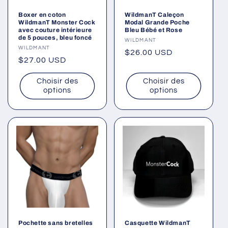
Boxer en coton
WildmanT Caleçon
WildmanT Monster Cock
Modal Grande Poche
avec couture intérieure
Bleu Bébé et Rose
de 5 pouces, bleu foncé
Fournisseur :
WILDMANT
Fournisseur :
WILDMANT
Prix
$26.00 USD
Prix
$27.00 USD
habituel
habituel
Choisir des
Choisir des
options
options
Pochette sans bretelles
Casquette WildmanT