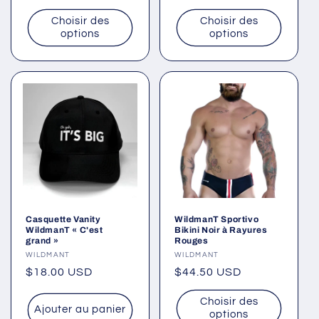
habituel
habituel
Choisir des
Choisir des
options
options
Casquette Vanity
WildmanT Sportivo
WildmanT « C'est
Bikini Noir à Rayures
grand »
Rouges
Fournisseur :
WILDMANT
Fournisseur :
WILDMANT
Prix
$18.00 USD
Prix
$44.50 USD
habituel
habituel
Choisir des
Ajouter au panier
options