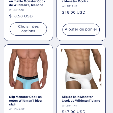
en maille Monster Cock
« Monster Cock »
de WildmanT, blanche
Fournisseur :
WILDMANT
Fournisseur :
WILDMANT
Prix
$18.00 USD
Prix
$18.50 USD
habituel
habituel
Choisir des
Ajouter au panier
options
Slip Monster Cock en
Slip de bain Monster
coton WildmanT bleu
Cock de WildmanT blanc
clair
Fournisseur :
WILDMANT
Fournisseur :
WILDMANT
Prix
$47.00 USD