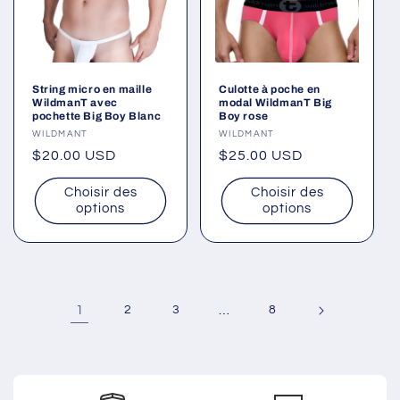
String micro en maille
Culotte à poche en
WildmanT avec
modal WildmanT Big
pochette Big Boy Blanc
Boy rose
Fournisseur :
WILDMANT
Fournisseur :
WILDMANT
Prix
$20.00 USD
Prix
$25.00 USD
habituel
habituel
Choisir des
Choisir des
options
options
1
2
3
…
8