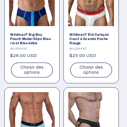
WildmanT Big Boy
WildmanT Été Caleçon
Pouch Modal Slips Bleu
Court à Grande Poche
roi et Bleu bébé
Rouge
Fournisseur :
WILDMANT
Fournisseur :
WILDMANT
Prix
$26.00 USD
Prix
$25.00 USD
habituel
habituel
Choisir des
Choisir des
options
options