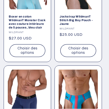
Boxer en coton
Jockstrap WildmanT
WildmanT Monster Cock
Stitch Big Boy Pouch -
avec couture intérieure
Jaune
de 5 pouces, bleu clair
Fournisseur :
WILDMANT
Fournisseur :
WILDMANT
Prix
$25.00 USD
Prix
$27.00 USD
habituel
habituel
Choisir des
Choisir des
options
options