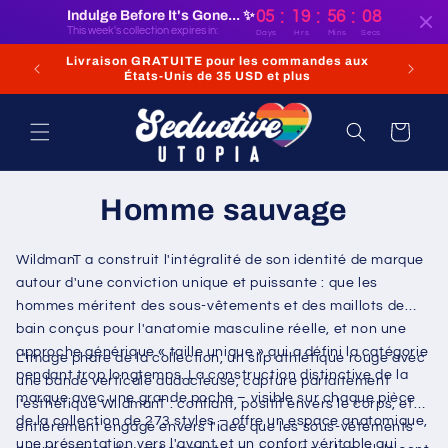
et
:
:
:
Indulge Before It's Gone... ✨
05
19
56
08
passer
This week's collection expires in:
Days
Hrs
Mins
Secs
au
contenu
 aux
(Ou commandes internationales de 70 à 100 USD et
plus)
Panier
Homme sauvage
WildmanT a construit l'intégralité de son identité de marque
autour d'une conviction unique et puissante : que les
hommes méritent des sous-vêtements et des maillots de
bain conçus pour l'anatomie masculine réelle, et non une
approche générique « taille unique » qui a défini la catégorie
L'image phare de la collection, un slip athlétique rouge avec
pendant trop longtemps. La construction distinctive de la
une bande verticale audacieuse, capture parfaitement
marque avec une grande poche – visible sur chaque pièce
l'esthétique WildmanT : confiant, positif envers le corps, et
de la collection de 273 styles – offre un espace anatomique,
entièrement engagé envers l'idée que les sous-vêtements
une présentation vers l'avant et un confort véritable qui