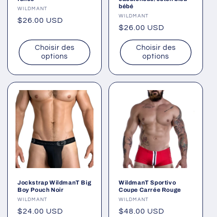
bébé
Fournisseur :
WILDMANT
Fournisseur :
WILDMANT
Prix
$26.00 USD
Prix
$26.00 USD
habituel
habituel
Choisir des
Choisir des
options
options
Jockstrap WildmanT Big
WildmanT Sportivo
Boy Pouch Noir
Coupe Carrée Rouge
Fournisseur :
WILDMANT
Fournisseur :
WILDMANT
Prix
$24.00 USD
Prix
$48.00 USD