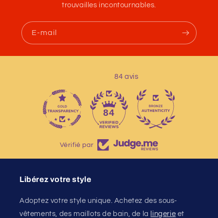
trouvailles incontournables.
E-mail
84 avis
13
84
Vérifié par
Libérez votre style
Adoptez votre style unique. Achetez des sous-
vêtements, des maillots de bain, de la
lingerie
et