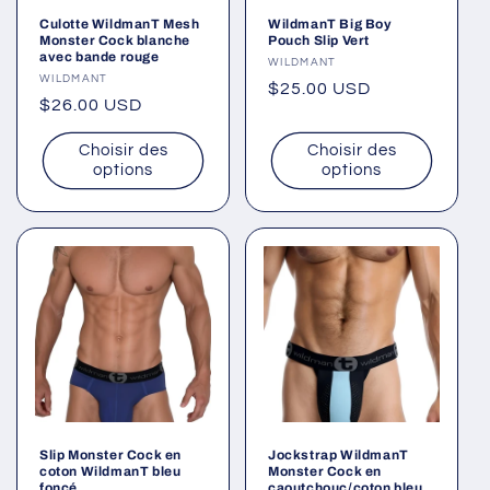
Culotte WildmanT Mesh
WildmanT Big Boy
Monster Cock blanche
Pouch Slip Vert
avec bande rouge
Fournisseur :
WILDMANT
Fournisseur :
WILDMANT
Prix
$25.00 USD
Prix
$26.00 USD
habituel
habituel
Choisir des
Choisir des
options
options
Slip Monster Cock en
Jockstrap WildmanT
coton WildmanT bleu
Monster Cock en
foncé
caoutchouc/coton bleu