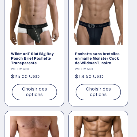
WildmanT Slut Big Boy
Pochette sans bretelles
Pouch Brief Pochette
en maille Monster Cock
Transparente
de WildmanT, noire
Fournisseur :
WILDMANT
Fournisseur :
WILDMANT
Prix
$25.00 USD
Prix
$18.50 USD
habituel
habituel
Choisir des
Choisir des
options
options