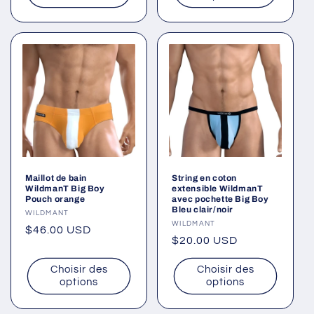
Maillot de bain
String en coton
WildmanT Big Boy
extensible WildmanT
Pouch orange
avec pochette Big Boy
Bleu clair/noir
Fournisseur :
WILDMANT
Fournisseur :
WILDMANT
Prix
$46.00 USD
Prix
$20.00 USD
habituel
habituel
Choisir des
Choisir des
options
options