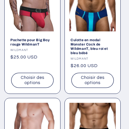
Pochette pour Big Boy
Culotte en modal
rouge WildmanT
Monster Cock de
WildmanT, bleu roi et
Fournisseur :
WILDMANT
bleu bébé
Prix
$25.00 USD
Fournisseur :
WILDMANT
habituel
Prix
$26.00 USD
habituel
Choisir des
Choisir des
options
options