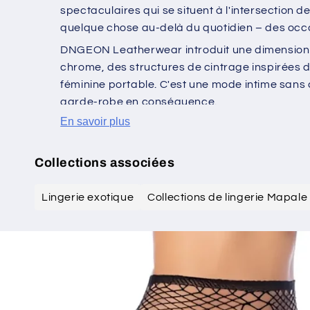
Mapale ancre la collection avec des modèles 
ensembles codifiés pour le jeu de rôle avec d
spectaculaires qui se situent à l'intersection
quelque chose au-delà du quotidien – des occasi
DNGEON Leatherwear introduit une dimension plu
chrome, des structures de cintrage inspirées d
féminine portable. C'est une mode intime sans c
garde-robe en conséquence.
En savoir plus
Collections associées
Lingerie exotique
Collections de lingerie Mapale