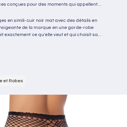
n
oël aux rayures rouges et blanches, des
es bodys transparents avec des découpes
pièces conçues pour des moments qui appellent à
 en simili-cuir noir mat avec des détails en
transigeante de la marque en une garde-robe
t exactement ce qu'elle veut et qui choisit sa
ée et Robes