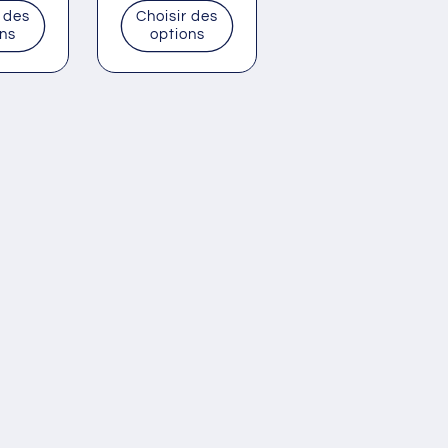
habituel
 des
Choisir des
ons
options