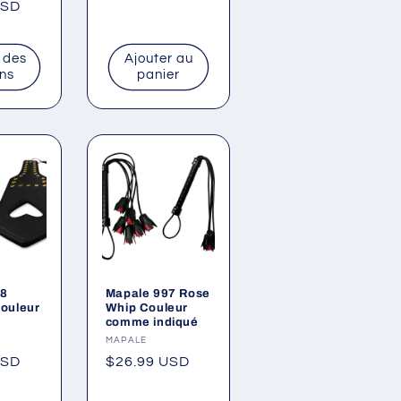
Fournisseur :
CALEXOTICS
ur :
Prix
$19.95 USD
EAR
habituel
USD
 des
Ajouter au
ons
panier
98
Mapale 997 Rose
ouleur
Whip Couleur
comme indiqué
ur :
Fournisseur :
MAPALE