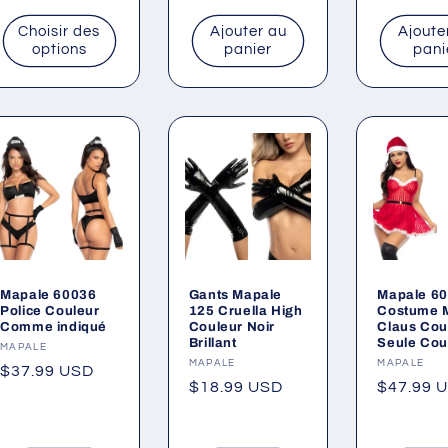
Fournisseur :
DNGEON
Prix
$10.99 USD
Prix
$10.99 
LEATHERWEAR
habituel
habituel
Prix
$15.99 USD
habituel
Choisir des
Ajouter au
Ajoute
options
panier
pani
Mapale 60036
Gants Mapale
Mapale 6
Police Couleur
125 Cruella High
Costume
Comme indiqué
Couleur Noir
Claus Cou
Brillant
Seule Cou
Fournisseur :
MAPALE
Fournisseur :
MAPALE
Fournisse
MAPALE
Prix
$37.99 USD
Prix
$18.99 USD
Prix
$47.99 