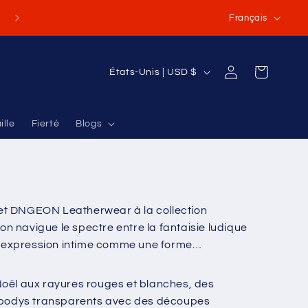
L
(Ou commandes internationales de 70 à 100 USD et plus
Français
a
n
P
Connexion
Panier
États-Unis | USD $
g
a
u
y
e
ille
Fierté
Blogs
s
/
r
é
le et DNGEON Leatherwear à la collection
g
ion navigue le spectre entre la fantaisie ludique
i
l'expression intime comme une forme
o