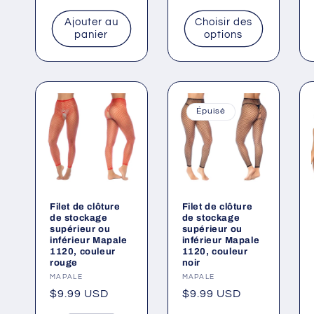
Fournisseur :
DNGEON
Prix
$49.95 USD
LEATHERWEAR
habituel
Prix
$50.00 USD
habituel
Ajouter au
Choisir des
panier
options
Épuisé
Filet de clôture
Filet de clôture
de stockage
de stockage
supérieur ou
supérieur ou
inférieur Mapale
inférieur Mapale
1120, couleur
1120, couleur
rouge
noir