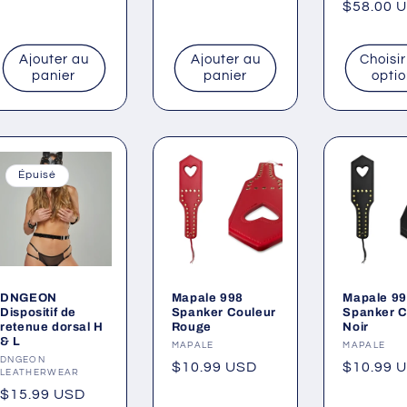
contrastant
Femme
Fournisseur :
KNOBS SF
Fournisseur :
KNOBS SF
Fournisse
DNGEON
Prix
$45.00 USD
LEATHERW
Prix
$49.50 USD
habituel
Prix
$58.00 
habituel
habituel
Ajouter au
Ajouter au
Choisir
panier
panier
opti
Épuisé
DNGEON
Mapale 998
Mapale 9
Dispositif de
Spanker Couleur
Spanker C
retenue dorsal H
Rouge
Noir
& L
Fournisseur :
MAPALE
Fournisse
MAPALE