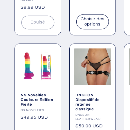
pour bas de
Fournisseur :
KNOBS SF
Noël, couleur
Prix
$49.50 USD
rose fluo
habituel
Fournisseur :
MAPALE
Prix
$9.99 USD
habituel
Choisir des
Épuisé
options
NS Novelties
DNGEON
Couleurs Édition
Dispositif de
Fierté
retenue
classique
Fournisseur :
NS NOVELTIES