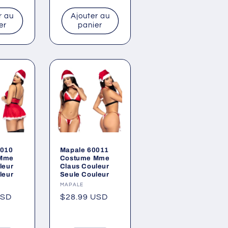
USD
Prix
$26.99 USD
habituel
r au
Ajouter au
er
panier
0010
Mapale 60011
 Mme
Costume Mme
leur
Claus Couleur
leur
Seule Couleur
ur :
Fournisseur :
MAPALE
USD
Prix
$28.99 USD