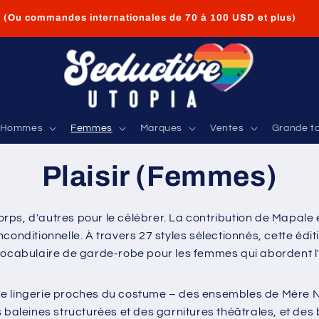
Indulge Before It's Gone... ✨
04
23
19
37
:
:
:
This week's collection expires in:
Days
Hrs
Mins
Secs
Livraison GRATUITE pour les commandes aux États-Unis de
35 USD et plus
Hommes
Femmes
Marques
Ventes
Grande ta
Plaisir (Femmes)
 corps, d'autres pour le célébrer. La contribution de Mapa
onditionnelle. À travers 27 styles sélectionnés, cette édit
 vocabulaire de garde-robe pour les femmes qui abordent 