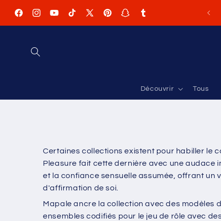
et
passer
au
contenu
Facebook
Instagram
YouTube
TikTok
X
Pinterest
Snapchat
Tumblr
(Twitter)
Découvrir
Tous
Certaines collections existent pour habiller le
Pleasure fait cette dernière avec une audace inc
et la confiance sensuelle assumée, offrant un
d'affirmation de soi.