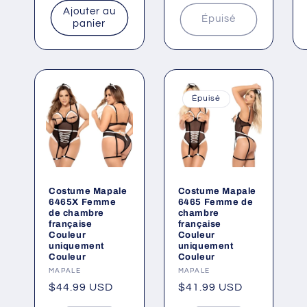
Fournisseur :
MAPALE
Fournisseur :
MAPALE
Prix
$9.99 USD
Prix
$9.99 USD
habituel
habituel
Ajouter au
Épuisé
panier
Épuisé
Costume Mapale
Costume Mapale
6465X Femme
6465 Femme de
de chambre
chambre
française
française
Couleur
Couleur
uniquement
uniquement
Couleur
Couleur