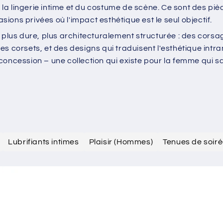
de lingerie proches du costume – des ensembles de Mère N
es baleines structurées et des garnitures théâtrales, et d
 de la lingerie intime et du costume de scène. Ce sont des 
ons privées où l'impact esthétique est le seul objectif.
s dure, plus architecturalement structurée : des corsages
es corsets, et des designs qui traduisent l'esthétique in
oncession – une collection qui existe pour la femme qui sai
Lubrifiants intimes
Plaisir (Hommes)
Tenues de soir