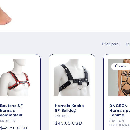
Trier par :
Épuisé
Boutons SF,
Harnais Knobs
DNGEON
harnais
SF Bulldog
Harnais p