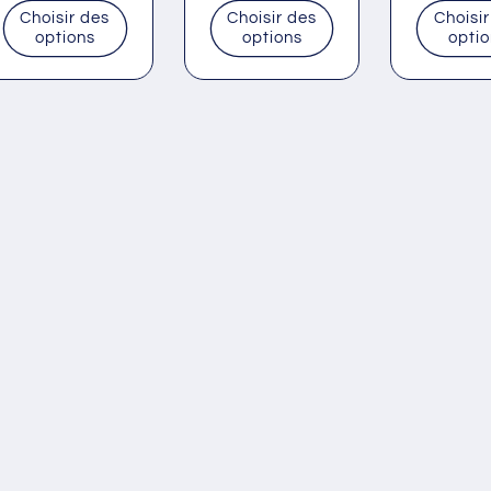
habituel
habituel
habituel
Choisir des
Choisir des
Choisir
options
options
opti