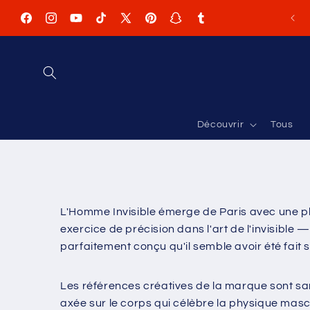
et
passer
Facebook
Instagram
YouTube
TikTok
X
Pinterest
Snapchat
Tumblr
au
contenu
(Twitter)
Découvrir
Tous
L'Homme Invisible émerge de Paris avec une ph
exercice de précision dans l'art de l'invisible 
parfaitement conçu qu'il semble avoir été fait 
Les références créatives de la marque sont san
axée sur le corps qui célèbre la physique masc