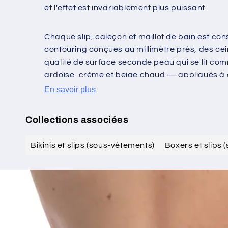
et l'effet est invariablement plus puissant.
Chaque slip, caleçon et maillot de bain est co
contouring conçues au millimètre près, des cein
qualité de surface seconde peau qui se lit co
ardoise, crème et beige chaud — appliqués à de
disparaît dans le corps, et ce faisant, dit tout.
En savoir plus
Collections associées
Bikinis et slips (sous-vêtements)
Boxers et slips