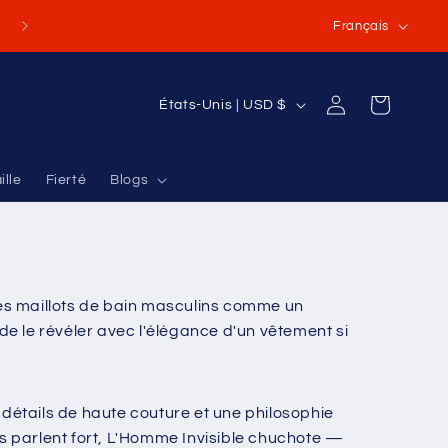
L
(Ou commandes internationales de 70 à 100 USD et plus
Français
a
n
P
Connexion
Panier
États-Unis | USD $
g
a
u
y
e
ille
Fierté
Blogs
s
/
r
é
les maillots de bain masculins comme un
g
 de le révéler avec l'élégance d'un vêtement si
i
o
n
détails de haute couture et une philosophie
s parlent fort, L'Homme Invisible chuchote —