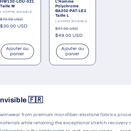
HW130-LOU-021
L'Homme
Taille M
Polychrome
BA202-PAT-LE2
Fournisseur :
L'HOMME INVISIBLE
Taille L
Prix
Prix
$70.00 USD
Fournisseur :
L'HOMME INVISIBLE
l
habituel
$30.00 USD
promotionnel
Prix
Prix
$97.00 USD
habituel
$49.00 USD
promotionnel
Ajouter au
Ajouter au
panier
panier
visible 🇫🇷
swimwear from premium microfiber-elastane fabrics proce
aterials while retaining the exceptional stretch recovery
eliberately in the lightweight-to-mid-gauge range — creat