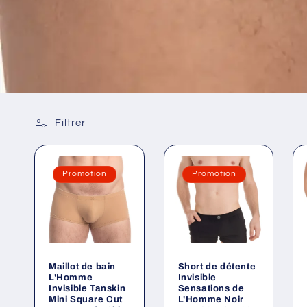
Filtrer
Promotion
Promotion
Maillot de bain
Short de détente
L'Homme
Invisible
Invisible Tanskin
Sensations de
Mini Square Cut
L'Homme Noir