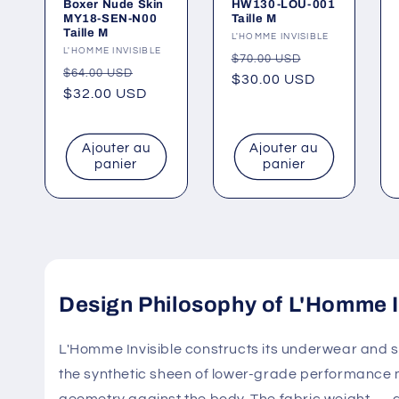
Boxer Nude Skin
HW130-LOU-001
MY18-SEN-N00
Taille M
Taille M
Fournisseur :
L'HOMME INVISIBLE
Fournisseur :
L'HOMME INVISIBLE
Prix
Prix
$70.00 USD
Prix
Prix
$64.00 USD
habituel
$30.00 USD
promotionne
habituel
$32.00 USD
promotionnel
Ajouter au
Ajouter au
panier
panier
Design Philosophy of L'Homme In
L'Homme Invisible constructs its underwear and 
the synthetic sheen of lower-grade performance m
geometry against the body. The fabric weight — d