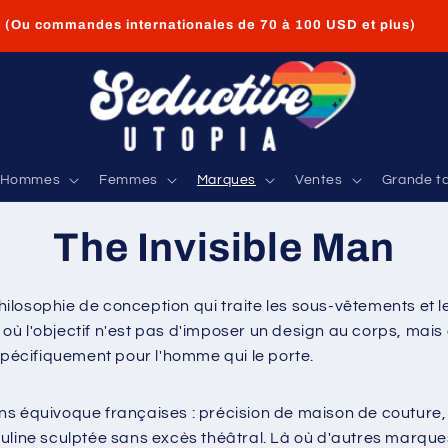
Livraison GRATUITE pour les commandes aux États-Unis de
35 USD et plus
Hommes
Femmes
Marques
Ventes
Grande ta
The Invisible Man
ilosophie de conception qui traite les sous-vêtements et 
— où l'objectif n'est pas d'imposer un design au corps, mais
spécifiquement pour l'homme qui le porte.
s équivoque françaises : précision de maison de couture, 
uline sculptée sans excès théâtral. Là où d'autres marque