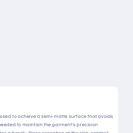
ssed to achieve a semi-matte surface that avoids
 needed to maintain the garment's precision
es a barely-there sensation at the skin-contact